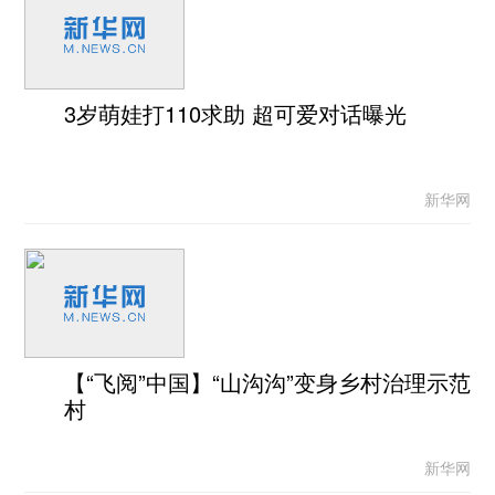
3岁萌娃打110求助 超可爱对话曝光
新华网
【“飞阅”中国】“山沟沟”变身乡村治理示范
村
新华网