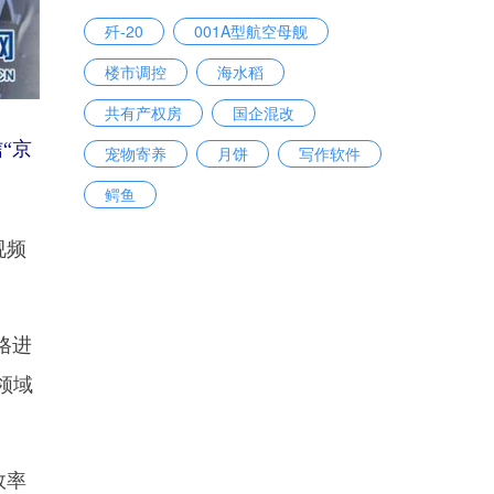
歼-20
001A型航空母舰
楼市调控
海水稻
共有产权房
国企混改
“京
宠物寄养
月饼
写作软件
鳄鱼
视频
格进
领域
效率