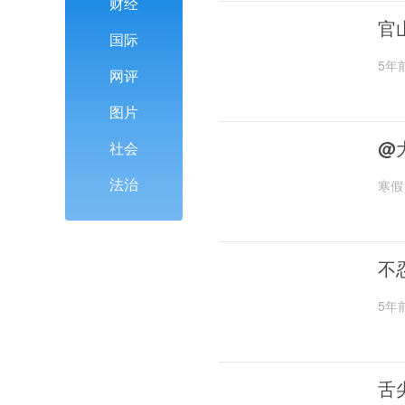
财经
官
国际
5年
网评
图片
@
社会
法治
寒假
不
5年
舌