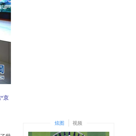
“京
炫图
视频
现了世