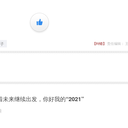
+1
子
【纠错】
责任编辑： 
着未来继续出发，你好我的“2021”
前