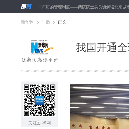
的背后，有最严厉的管理制度——两院院士吴良镛解读北京城市总规
习
新华网
>
时政
>
正文
我国开通全
关注新华网