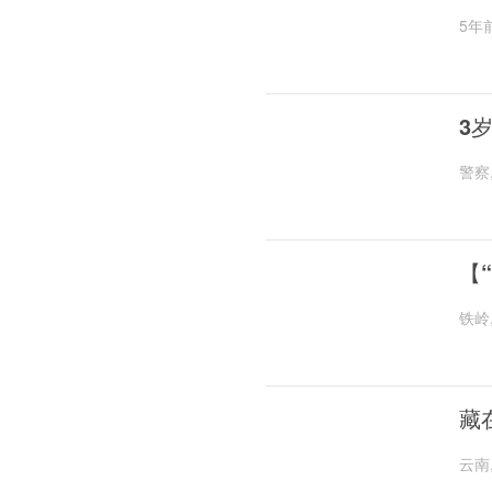
5年
3
警察
【
铁岭
藏
云南