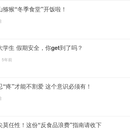
山猕猴“冬季食堂”开饭啦！
前
大学生 假期安全，你get到了吗？
5年前
忍“疼”才能不割爱 这个意识必须有！
前
尖莫任性！这份“反食品浪费”指南请收下