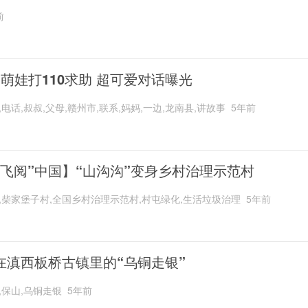
前
岁萌娃打110求助 超可爱对话曝光
,电话,叔叔,父母,赣州市,联系,妈妈,一边,龙南县,讲故事
5年前
“飞阅”中国】“山沟沟”变身乡村治理示范村
,柴家堡子村,全国乡村治理示范村,村屯绿化,生活垃圾治理
5年前
在滇西板桥古镇里的“乌铜走银”
,保山,乌铜走银
5年前