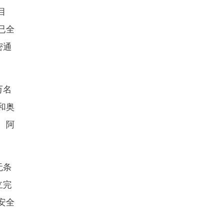
目
已全
密通
万名
和奥
、阿
无条
立完
安全