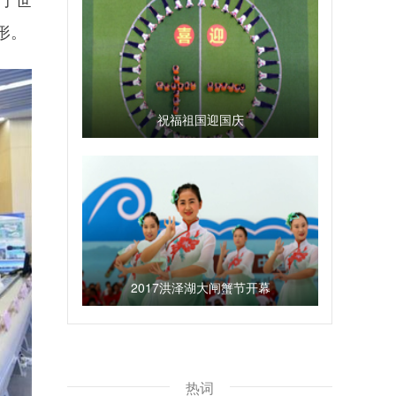
形。
祝福祖国迎国庆
2017洪泽湖大闸蟹节开幕
热词