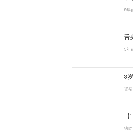
5年
舌
5年
3
警察
【
铁岭