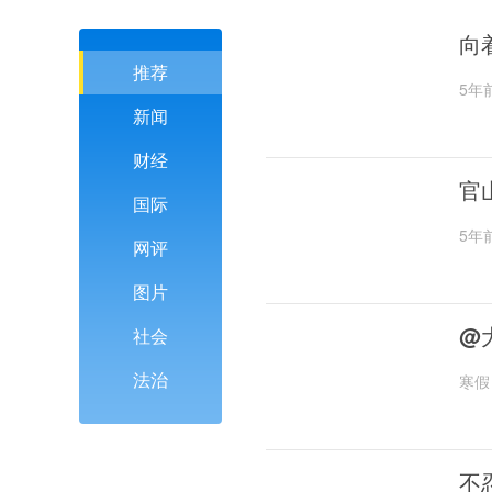
向
推荐
5年
新闻
财经
官
国际
5年
网评
图片
@
社会
法治
寒假
不