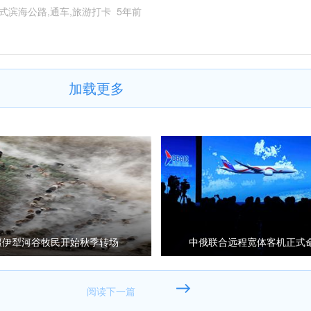
式滨海公路,通车,旅游打卡
5年前
加载更多
疆伊犁河谷牧民开始秋季转场
中俄联合远程宽体客机正式
CR929