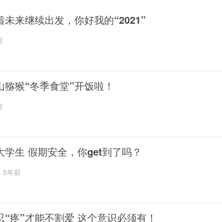
着未来继续出发，你好我的“2021”
前
山猕猴“冬季食堂”开饭啦！
前
大学生 假期安全，你get到了吗？
5年前
忍“疼”才能不割爱 这个意识必须有！