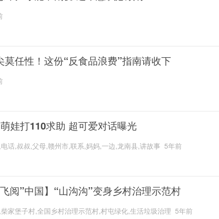
前
尖莫任性！这份“反食品浪费”指南请收下
前
岁萌娃打110求助 超可爱对话曝光
,电话,叔叔,父母,赣州市,联系,妈妈,一边,龙南县,讲故事
5年前
“飞阅”中国】“山沟沟”变身乡村治理示范村
,柴家堡子村,全国乡村治理示范村,村屯绿化,生活垃圾治理
5年前