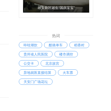
雄安新区诞生“国庆宝宝”
热词
咔哇潮饮
酷骑单车
稻香村
贵州省人民医院
楼市调控
公交卡
北京故宫
异地就医直接结算
火车票
天安门广场花坛