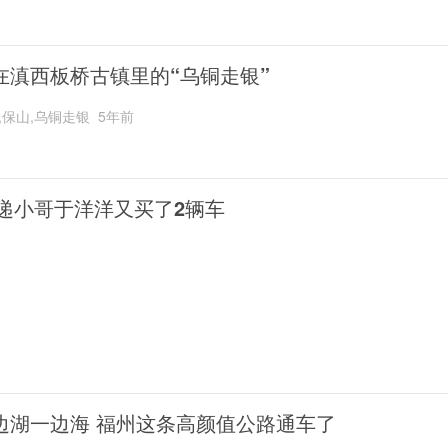
在滇西板桥古镇里的“乌铜走银”
,保山,乌铜走银
5年前
递小哥于洋洋又买了2辆车
边湖一边海 福州这条高颜值公路通车了