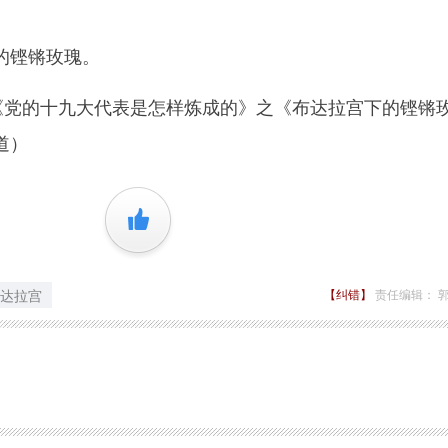
铿锵玫瑰。
党的十九大代表是怎样炼成的》之《布达拉宫下的铿锵
道）
+1
达拉宫
【纠错】
责任编辑： 