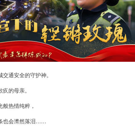
交通安全的守护神。
疚的母亲。
般热情纯粹，
也会潸然落泪……