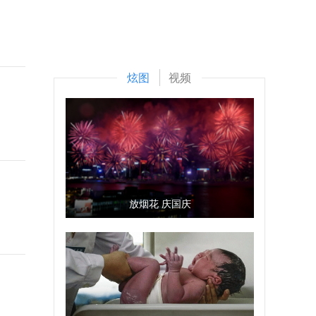
炫图
视频
放烟花 庆国庆