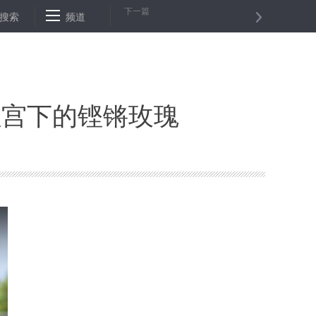
下一篇
加蓬
搜索
美国堪萨斯州发生枪击案致３死２伤
频道
“实现中国梦”国庆文艺
拉宫下的铿锵玫瑰