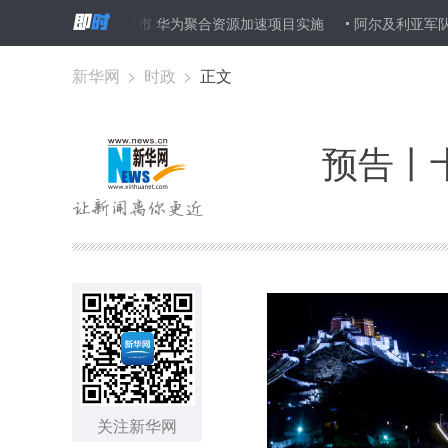
ICT助力智慧城市 华为聚合资源加速项目实施
阿尔及利亚军队打死５
新华网
>
时政
>
正文
预告丨
关注新华网