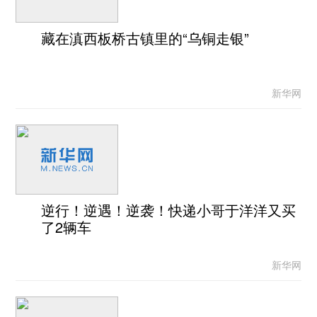
藏在滇西板桥古镇里的“乌铜走银”
新华网
逆行！逆遇！逆袭！快递小哥于洋洋又买
了2辆车
新华网