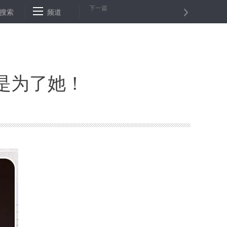
下一篇
华时评：月明中秋，最是思国怀远时
搜索
频道
通讯：“我们必须采取措施了”—
都是为了她！