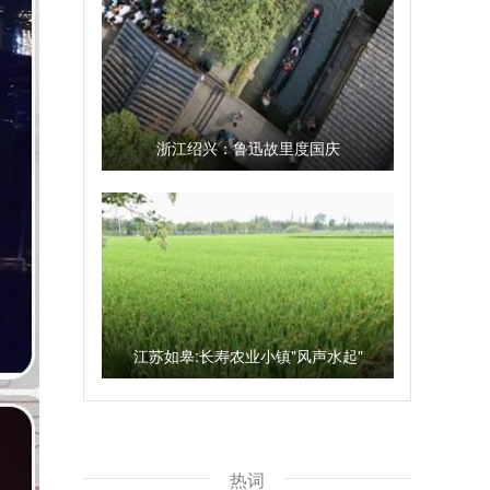
浙江绍兴：鲁迅故里度国庆
江苏如皋:长寿农业小镇"风声水起"
热词