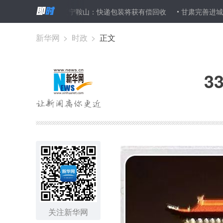
辽宁鞍山：快递包装将获有偿回收
甘肃完善进城务工农民公积金
新华网
>
时政
>
正文
3
关注新华网