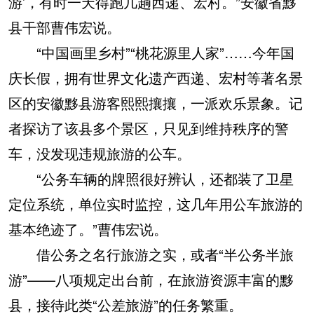
游’，有时一天得跑几趟西递、宏村。”安徽省黟
县干部曹伟宏说。
“中国画里乡村”“桃花源里人家”……今年国
庆长假，拥有世界文化遗产西递、宏村等著名景
区的安徽黟县游客熙熙攘攘，一派欢乐景象。记
者探访了该县多个景区，只见到维持秩序的警
车，没发现违规旅游的公车。
“公务车辆的牌照很好辨认，还都装了卫星
定位系统，单位实时监控，这几年用公车旅游的
基本绝迹了。”曹伟宏说。
借公务之名行旅游之实，或者“半公务半旅
游”——八项规定出台前，在旅游资源丰富的黟
县，接待此类“公差旅游”的任务繁重。