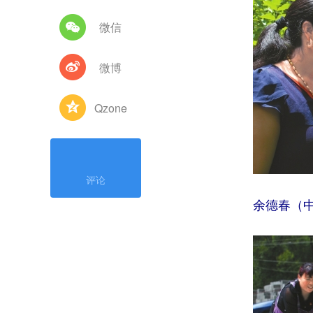
微信
微博
Qzone
评论
余德春（