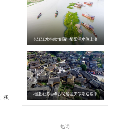
长江江水持续“倒灌” 鄱阳湖水位上涨
福建尤溪桂峰古民居国庆假期迎客来
；积
热词