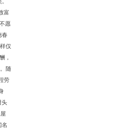
照。
致富
不愿
德春
这样仅
酬，
元。随
程劳
身
甜头
房屋
闻名