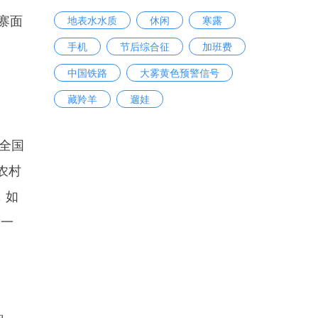
寨面
地表水水质
休闲
寒露
手机
节后综合征
加班费
中国铁路
大雾黄色预警信号
藏羚羊
遛娃
“全国
农村
，如
子一