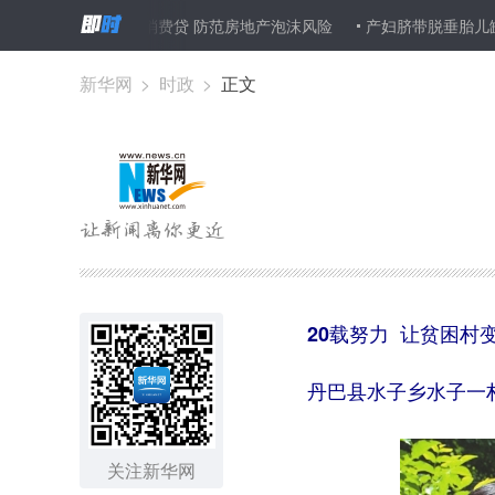
会严查挪用消费贷 防范房地产泡沫风险
产妇脐带脱垂胎儿缺氧 医生跪
新华网
>
时政
>
正文
20载努力 让贫困村变
丹巴县水子乡水子一村
关注新华网