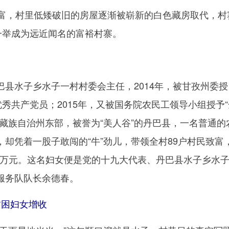
，村里低矮破旧的房屋逐渐被崭新的白色藏房取代，村
一举成为远近闻名的富裕村寨。
水子乡水子一村村委会主任，2014年，被甘孜州委授
优秀共产党员；2015年，又被国务院农民工领导小组授予
藏族自治州东部，被誉为“美人谷”的丹巴县，一名普通的
却凭着一股子敢闯的“牛”劲儿，带领全村89户村民致富
.8万元。这名妇女便是党的十九大代表、丹巴县水子乡水
服务队队长余德春。
困妇女增收