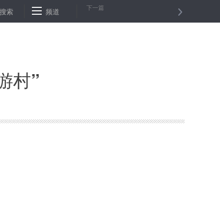
下一篇
央行定向降准利好刺激 A股能否一举拿下3400点
搜索
频道
中央办公厅编辑出版
游村”