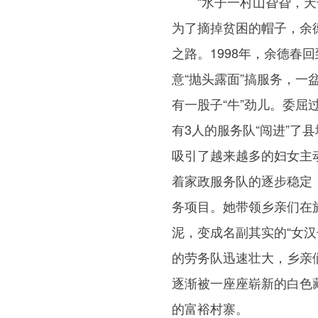
“水子一村山旮旮，天干
为了摘掉贫困的帽子，余
之路。1998年，余德
意“抛头露面”搞服务，
有一股子“牛”劲儿。委屈
有3人的服务队“闯进”
吸引了越来越多的妇女主动
着家政服务队的逐步稳定
务项目。她带领乡亲们在
泥，变成名副其实的“女汉
的劳务队迅速壮大，乡亲
逐渐被一座座崭新的白色
的富裕村寨。