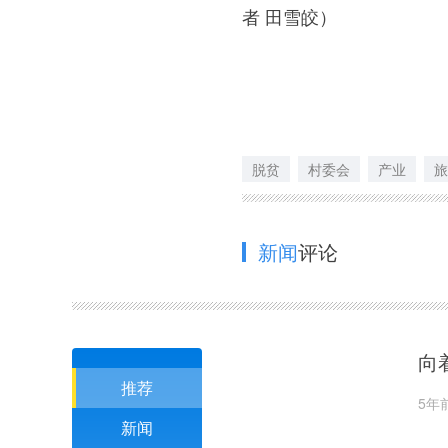
者 田雪皎
）
脱贫
村委会
产业
旅
新闻
评论
向
推荐
5年
新闻