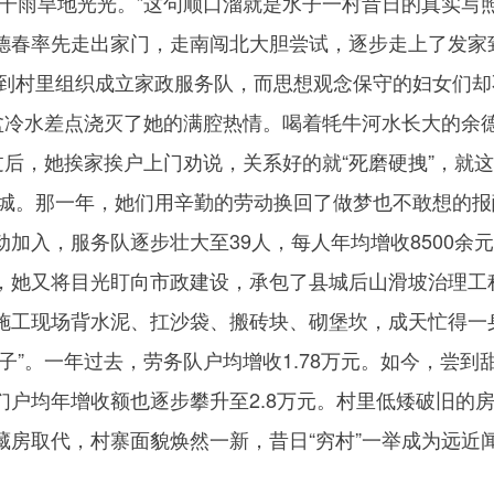
雨旱地光光。”这句顺口溜就是水子一村昔日的真实写
德春率先走出家门，走南闯北大胆尝试，逐步走上了发家
春回到村里组织成立家政服务队，而思想观念保守的妇女们却
一盆冷水差点浇灭了她的满腔热情。喝着牦牛河水长大的余
过后，她挨家挨户上门劝说，关系好的就“死磨硬拽”，就
了县城。那一年，她们用辛勤的劳动换回了做梦也不敢想的报
加入，服务队逐步壮大至39人，每人年均增收8500余
，她又将目光盯向市政建设，承包了县城后山滑坡治理工
施工现场背水泥、扛沙袋、搬砖块、砌堡坎，成天忙得一
子”。一年过去，劳务队户均增收1.78万元。如今，尝到
们户均年增收额也逐步攀升至2.8万元。村里低矮破旧的
藏房取代，村寨面貌焕然一新，昔日“穷村”一举成为远近