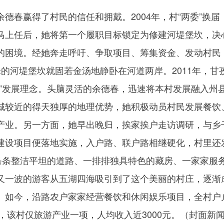
春赢得了村民的信任和拥戴。2004年，村“两委”换届
马上任后，她将第一个履职目标锁定为修建河堤堡坎，决
的困境。经她奔走呼吁、争取项目、筹集资金、发动村民
的河堤堡坎就固若金汤地静卧在河道两岸。2011年，甘
游”发展理念。头脑灵活的余德春，迅速将本村发展融入州
城较近的得天独厚的地理优势，她积极动员村民发展餐饮
产业。另一方面，她早出晚归，挨家挨户走访调研，与乡
建设项目便落地实施，入户路、联户路相继硬化，村里还
一条条整洁平坦的道路、一排排独具特色的藏房、一家家服
又一波的游客从五湖四海吸引到了这个美丽的村庄，逐渐
。如今，沿路农户家家经营餐饮和休闲娱乐项目，全村户
年，该村仅旅游产业一项，人均收入近3000元。（
封面新