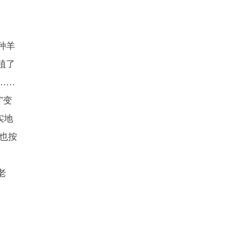
种羊
植了
……
”变
实地
也按
老