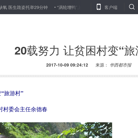
姿托举29分钟
“涡轮增鸭”上高速 交警：现场发现罚100元扣2分
客户端
20载努力 让贫困村变“旅
2017-10-09 09:24:12
来源：
华西都市报
“旅游村”
村委会主任余德春