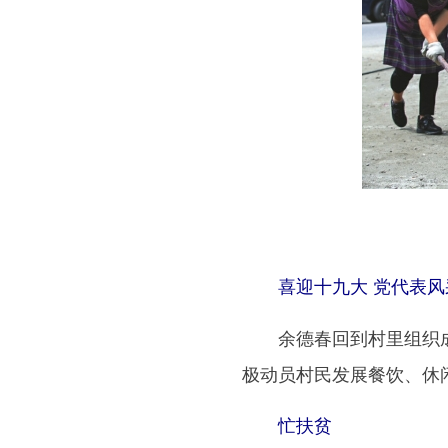
喜迎十九大
党代表
余德春回到村里组织成
极动员村民发展餐饮、休
忙扶贫