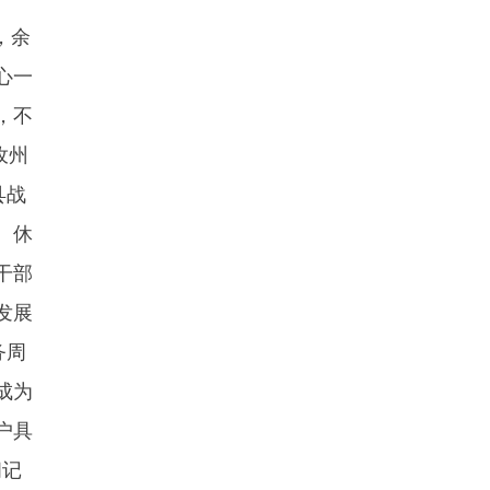
，余
心一
，不
孜州
县战
、休
干部
发展
务周
成为
户具
闻记