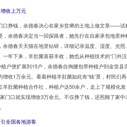
增收上万元
口挣钱，余德春决心在家乡贫瘠的土地上做文章——试
受，余德春决定当一回探路者，她先行在自家承包地里种
，余德春天天猫在地里钻研，详细记录温度、湿度、光照
。一年下来，羊肚菌喜获丰收，她也从种植技术的“门外汉
种植户便扩展到15户，余德春自掏腰包带种植户到金堂县
均增收1万余元。看着种植羊肚菌如此有“钱”景，村民们再
立羊肚菌种植合作社，种植户达50余户，走上了规模化发
，家门口就实现增收3万余元。不仅挣了钱，还照顾了家中
。
引全国各地游客