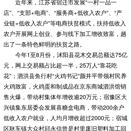
近年来，江苏省宿迁市发展“一村一品一
店”、“支部+电商”、“服务商+低收入农户”、“产
业链+低收入农户”等电商扶贫模式，扶持低收入
农户开展网上创业、参与线下加工增收致富，趟
出了一条特色鲜明的扶贫之路。
今年1至8月份，沭阳县花木交易总额达75亿
元，网上交易额占比超一半，25万人“靠花吃
花”；泗洪县鱼行村“火鸡书记”颜井平带领村民养
火鸡致富，火鸡蛋和制成品在京东商城泗洪馆销
售火爆，带动村集体年增收逾20万元；宿豫区大
兴镇集东居委会发展喜糖盒电商，带动200余户
低收入农户就业，人均月增收超过2000元；宿城
区耿车镇大众村邱永信曾是村里废旧塑料加工回