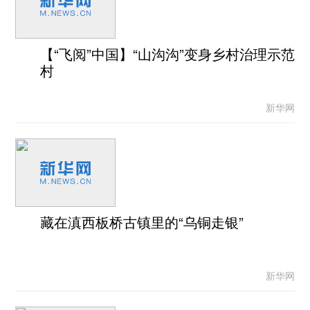
【“飞阅”中国】“山沟沟”变身乡村治理示范
村
新华网
藏在滇西板桥古镇里的“乌铜走银”
新华网