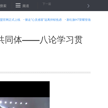
下一篇
记特使访问越南、老挝的三大任务
搜索
频道
瑞典计划建造防恐数字地理围栏
盟官网正式上线
驱走"心灵感冒"远离抑郁焦虑
新红旗H7荣耀登场
共同体——八论学习贯