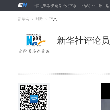
国自主研发设计国之重器“天鲲号”成功下水
综述：“一带一路”在澳大
新华网
>
时政
>
正文
新华社评论员