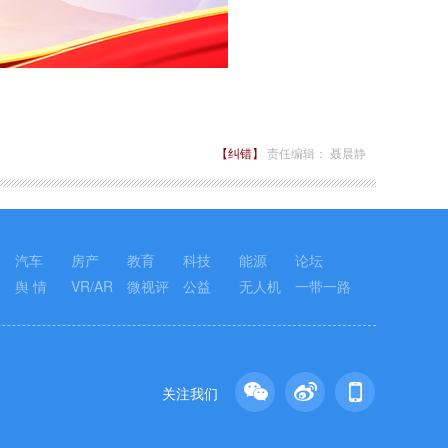
【纠错】
责任编辑： 聂晨静
汽车
房产
教育
科技
能源
论坛
舆 情
VR/AR
微视评
公益
无人机
一带一路
关注我们