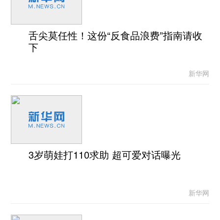
舌尖莫任性！这份“反食品浪费”指南请收
下
新华网
3岁萌娃打110求助 超可爱对话曝光
新华网