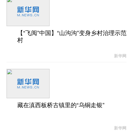
【“飞阅”中国】“山沟沟”变身乡村治理示范
村
新华网
藏在滇西板桥古镇里的“乌铜走银”
新华网