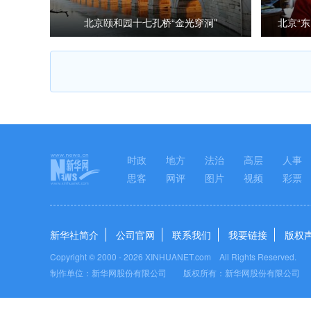
北京颐和园十七孔桥“金光穿洞”
北京“
项
时政
地方
法治
高层
人事
思客
网评
图片
视频
彩票
新华社简介
公司官网
联系我们
我要链接
版权
Copyright © 2000 -
2026 XINHUANET.com All Rights Reserved.
制作单位：新华网股份有限公司 版权所有：新华网股份有限公司