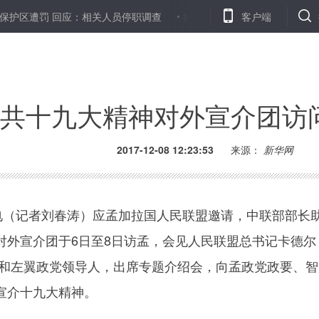
遭罚 回应：相关人员停职调查
挂号App现加价出售专家号情况 黄牛
客户端
共十九大精神对外宣介团访
2017-12-08 12:23:53
来源：
新华网
（记者刘春涛）应孟加拉国人民联盟邀请，中联部部长
对外宣介团于6日至8日访孟，会见人民联盟总书记卡德尔
亚和左翼政党领导人，出席专题介绍会，向孟政党政要、智
宣介十九大精神。