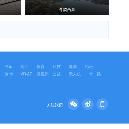
冬韵西湖
汽车
房产
教育
科技
能源
论坛
舆 情
VR/AR
微视评
公益
无人机
一带一路
关注我们