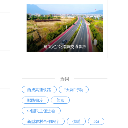
建“彩色”公路防交通事故
热词
西成高速铁路
“天网”行动
耶路撒冷
普京
中国民主促进会
新型农村合作医疗
供暖
5G