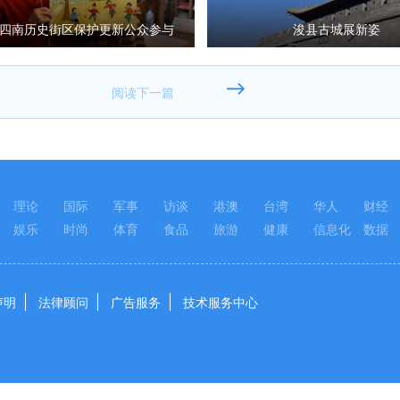
东四南历史街区保护更新公众参与
浚县古城展新姿
目”获中国人居环境范例奖
理论
国际
军事
访谈
港澳
台湾
华人
财经
娱乐
时尚
体育
食品
旅游
健康
信息化
数据
声明
法律顾问
广告服务
技术服务中心