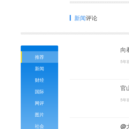
新闻
评论
向
推荐
5年
新闻
财经
官
国际
5年
网评
图片
@
社会