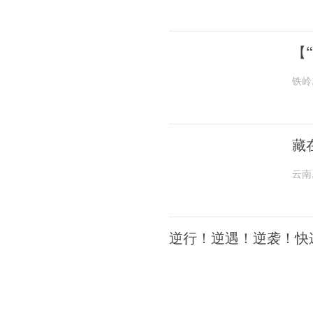
【
铁岭
藏
云南
逆行！逆遇！逆袭！快