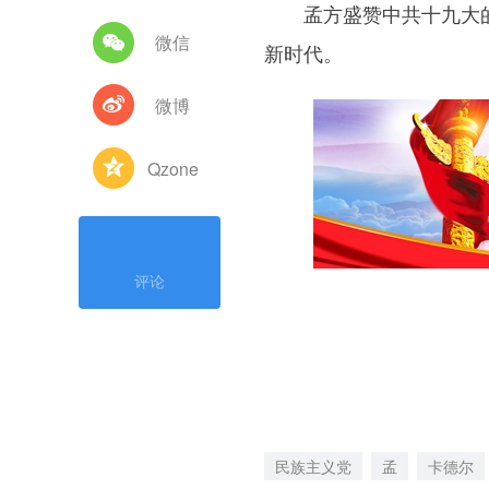
孟方盛赞中共十九大的
微信
新时代。
微博
Qzone
评论
民族主义党
孟
卡德尔