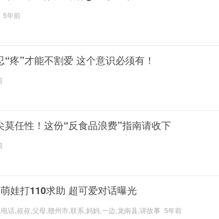
5年前
忍“疼”才能不割爱 这个意识必须有！
前
尖莫任性！这份“反食品浪费”指南请收下
前
岁萌娃打110求助 超可爱对话曝光
,电话,叔叔,父母,赣州市,联系,妈妈,一边,龙南县,讲故事
5年前