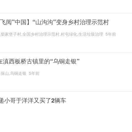
“飞阅”中国】“山沟沟”变身乡村治理示范村
,柴家堡子村,全国乡村治理示范村,村屯绿化,生活垃圾治理
5年前
在滇西板桥古镇里的“乌铜走银”
,保山,乌铜走银
5年前
递小哥于洋洋又买了2辆车