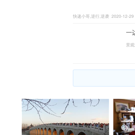
快递小哥,逆行,逆袭
2020-12-29
一
景观