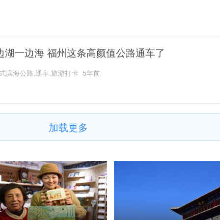
边湖一边海 福州这条高颜值公路通车了
式滨海公路,通车,旅游打卡
5年前
加载更多