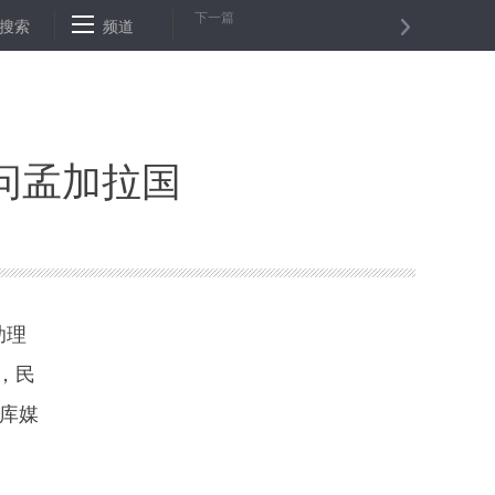
下一篇
称有特殊渠道
搜索
频道
美民主党参议员因性丑闻缠身宣布辞职
金融科技会
问孟加拉国
助理
，民
库媒