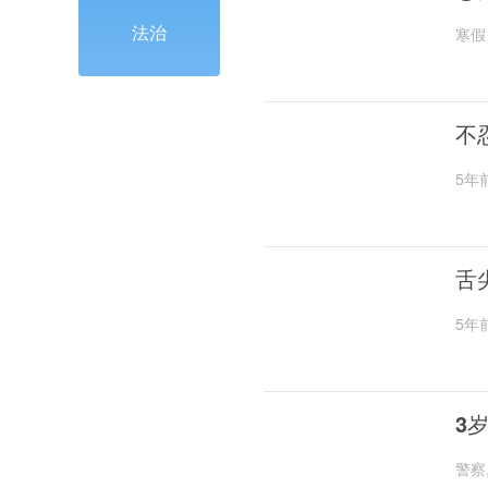
法治
寒假
不
5年
舌
5年
3
警察