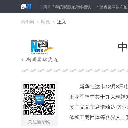
“多看了一眼” 分离３７年的双胞兄弟终相认
路虎擅闯罗布泊保护区
新华网
>
时政
>
正文
中
新华社达卡12月8日电
王亚军率中共十九大精神
族主义党主席卡莉达·齐
体和工商团体等各界人士
关注新华网