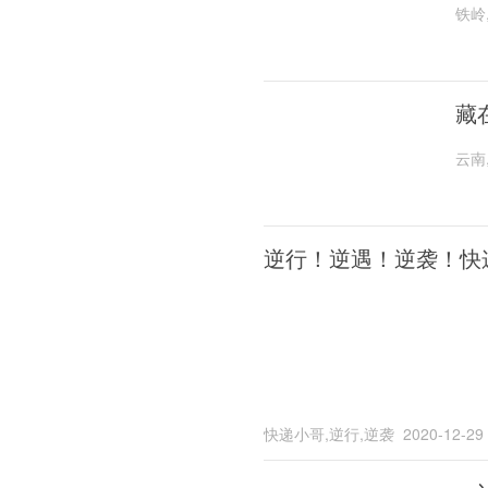
铁岭
藏
云南
逆行！逆遇！逆袭！快
快递小哥,逆行,逆袭
2020-12-29