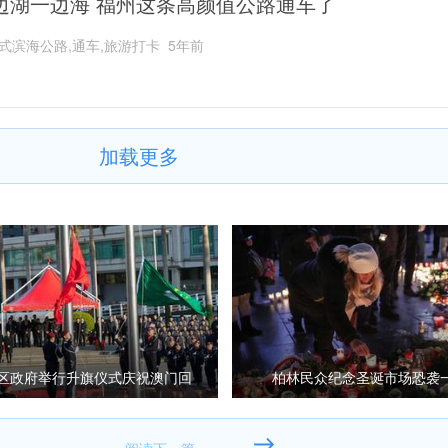
边湖一边海 福州这条高颜值公路通车了
式滨海公路,通车,旅游打卡
5年前
加载更多
区政府举行升旗仪式庆祝澳门回
柏林民众纪念圣诞市场恐袭
归祖国18周年