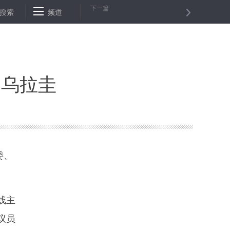
下一篇
搜索
潮乐女司鼓余少萤的美好生活：想带学生上春晚
频道
跨越逾千公里的
问乌拉圭
委、
线主
议员