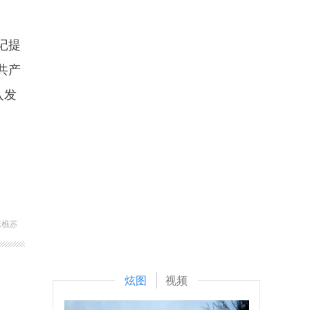
记提
共产
入发
张樵苏
炫图
视频