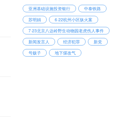
亚洲基础设施投资银行
中泰铁路
苏明娟
6·22杭州小区纵火案
7·23北京八达岭野生动物园老虎伤人事件
新闻发言人
经济犯罪
新党
号贩子
地下煤改气