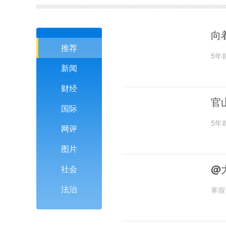
向
推荐
5年
新闻
财经
官
国际
5年
网评
图片
@
社会
法治
寒假