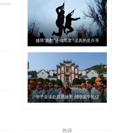
越障"跑酷"还端黑窝?这真的是兵哥
训练
学子走读赴屈原故里 感悟国学礼仪
热词