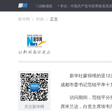
最大社交网络LINE战略领投
专访：中国共产党与世界政党高层对话
新华网
>
时政
>
正文
新华社蒙得维的亚12月1
成都市委书记范锐平率十
访问期间，范锐平分别
席米兰达，白党主席埃韦
关注新华网