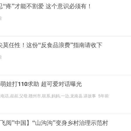
忍“疼”才能不割爱 这个意识必须有！
前
尖莫任性！这份“反食品浪费”指南请收下
前
岁萌娃打110求助 超可爱对话曝光
,电话,叔叔,父母,赣州市,联系,妈妈,一边,龙南县,讲故事
5年前
“飞阅”中国】“山沟沟”变身乡村治理示范村