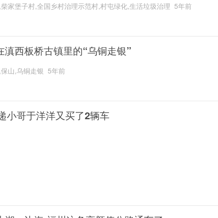
,柴家堡子村,全国乡村治理示范村,村屯绿化,生活垃圾治理
5年前
在滇西板桥古镇里的“乌铜走银”
,保山,乌铜走银
5年前
递小哥于洋洋又买了2辆车