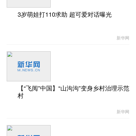
3岁萌娃打110求助 超可爱对话曝光
新华网
【“飞阅”中国】“山沟沟”变身乡村治理示范
村
新华网