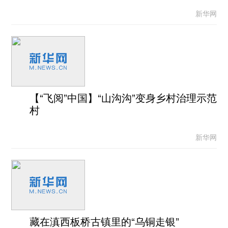
新华网
【“飞阅”中国】“山沟沟”变身乡村治理示范
村
新华网
藏在滇西板桥古镇里的“乌铜走银”