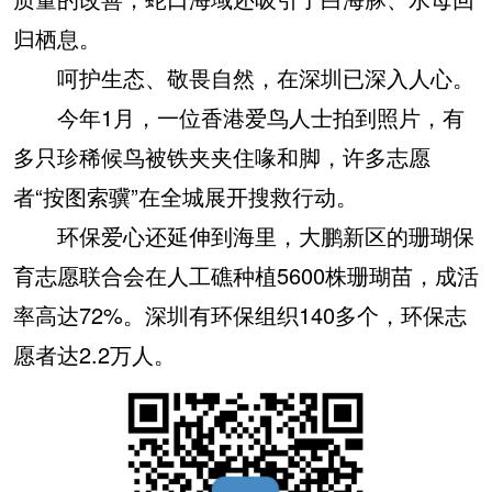
归栖息。
呵护生态、敬畏自然，在深圳已深入人心。
今年1月，一位香港爱鸟人士拍到照片，有
多只珍稀候鸟被铁夹夹住喙和脚，许多志愿
者“按图索骥”在全城展开搜救行动。
环保爱心还延伸到海里，大鹏新区的珊瑚保
育志愿联合会在人工礁种植5600株珊瑚苗，成活
率高达72%。深圳有环保组织140多个，环保志
愿者达2.2万人。