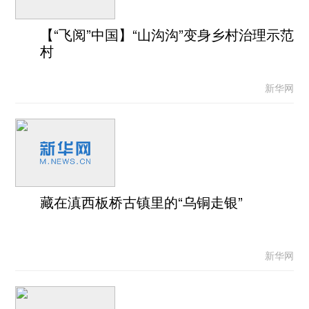
【“飞阅”中国】“山沟沟”变身乡村治理示范
村
新华网
藏在滇西板桥古镇里的“乌铜走银”
新华网