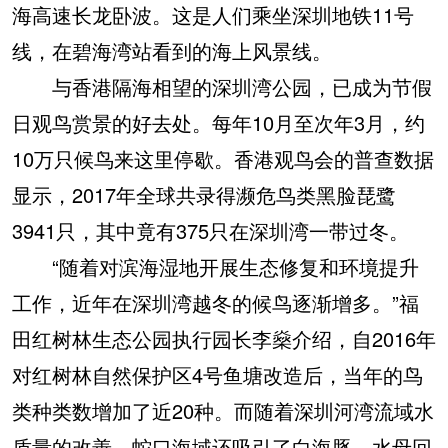
海高速长龙卧波。这是人们乘坐深圳地铁11号
线，在碧海湾站看到的海上风景线。
与香港隔海相望的深圳湾公园，已成为节假
日观鸟赏景的好去处。每年10月至次年3月，约
10万只候鸟来这里停歇。香港观鸟会的普查数据
显示，2017年全球共录得濒危鸟类黑脸琵鹭
3941只，其中竟有375只在深圳湾一带过冬。
“随着对滨海湿地开展生态修复和环境提升
工作，近年在深圳湾越冬的候鸟逐渐增多。”福
田红树林生态公园执行园长李燊介绍，自2016年
对红树林自然保护区4号鱼塘改造后，当年的鸟
类种类数增加了近20种。而随着深圳河湾流域水
质量的改善，蛇口海域还吸引了白海豚、水母回