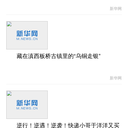
新华网
藏在滇西板桥古镇里的“乌铜走银”
新华网
逆行！逆遇！逆袭！快递小哥于洋洋又买