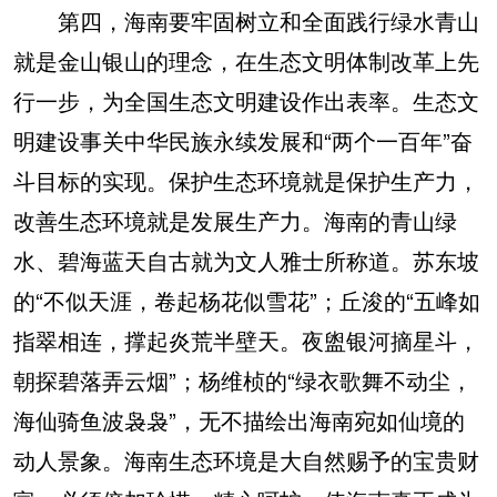
第四，海南要牢固树立和全面践行绿水青山
就是金山银山的理念，在生态文明体制改革上先
行一步，为全国生态文明建设作出表率。生态文
明建设事关中华民族永续发展和“两个一百年”奋
斗目标的实现。保护生态环境就是保护生产力，
改善生态环境就是发展生产力。海南的青山绿
水、碧海蓝天自古就为文人雅士所称道。苏东坡
的“不似天涯，卷起杨花似雪花”；丘浚的“五峰如
指翠相连，撑起炎荒半壁天。夜盥银河摘星斗，
朝探碧落弄云烟”；杨维桢的“绿衣歌舞不动尘，
海仙骑鱼波袅袅”，无不描绘出海南宛如仙境的
动人景象。海南生态环境是大自然赐予的宝贵财