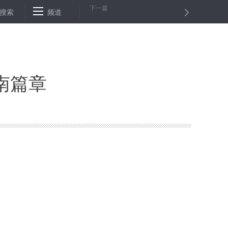
下一篇
要讲话
搜索
北京：当事人在6家基层法院起诉可申请律师调解
频道
中国慈
南篇章