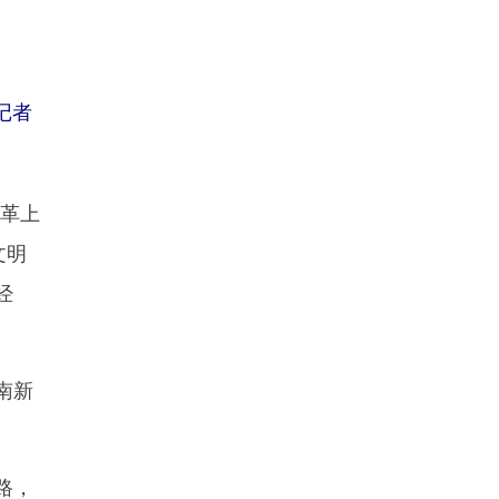
记者
革上
文明
经
南新
路，