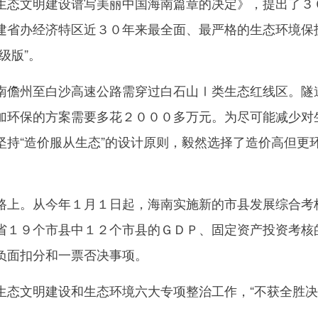
生态文明建设谱写美丽中国海南篇章的决定》，提出了３
建省办经济特区近３０年来最全面、最严格的生态环境保
级版”。
儋州至白沙高速公路需穿过白石山Ⅰ类生态红线区。隧
加环保的方案需要多花２０００多万元。为尽可能减少对
坚持“造价服从生态”的设计原则，毅然选择了造价高但更
上。从今年１月１日起，海南实施新的市县发展综合考
省１９个市县中１２个市县的ＧＤＰ、固定资产投资考核
负面扣分和一票否决事项。
文明建设和生态环境六大专项整治工作，“不获全胜决