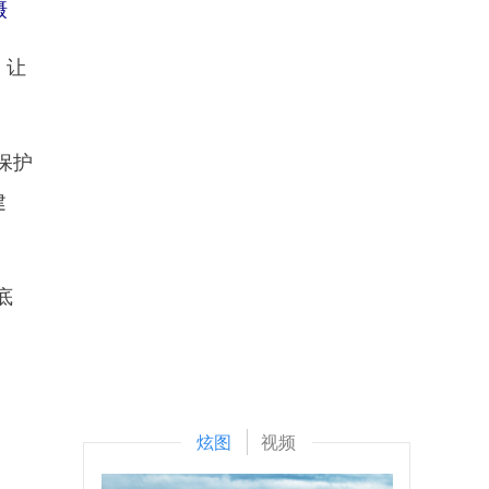
摄
，让
保护
建
底
炫图
视频