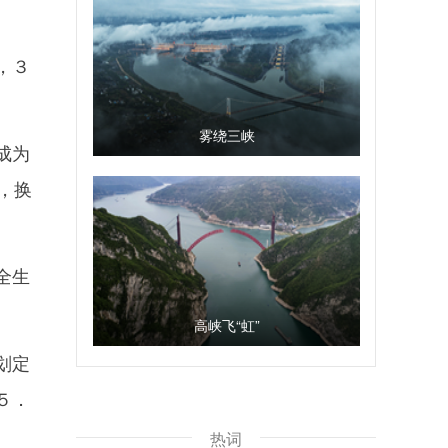
，３
雾绕三峡
成为
，换
全生
高峡飞“虹”
划定
５．
热词