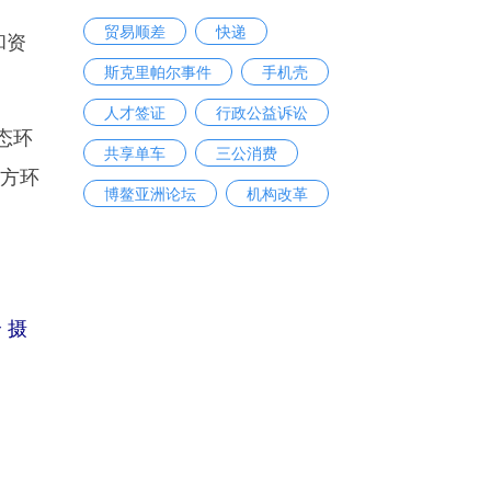
贸易顺差
快递
和资
斯克里帕尔事件
手机壳
人才签证
行政公益诉讼
态环
共享单车
三公消费
地方环
博鳌亚洲论坛
机构改革
 摄