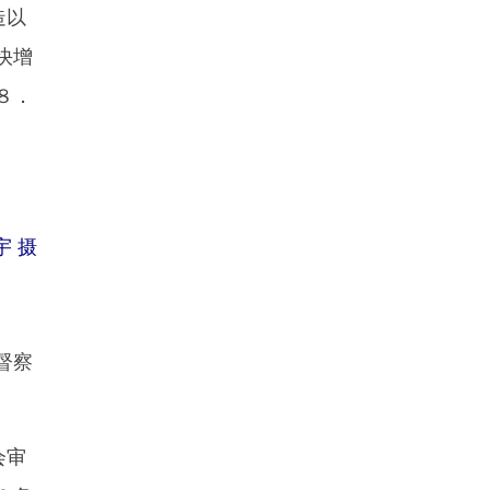
造以
快增
８．
宇 摄
督察
会审