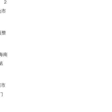
。２
为市
项整
海南
第
省市
门