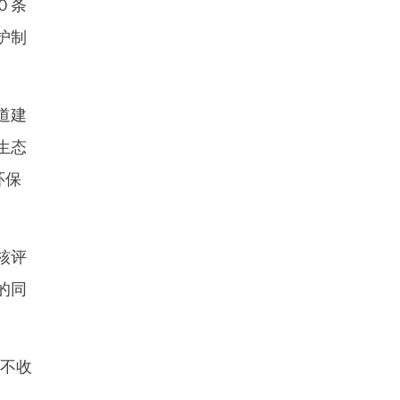
０条
护制
道建
生态
环保
核评
的同
不收