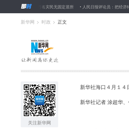
年 尚有3.8万名灾民无固定居所
人民日报评论员：把经济特区办得更
新华网
>
时政
>
正文
新华社海口４月１４
新华社记者 涂超华、
关注新华网