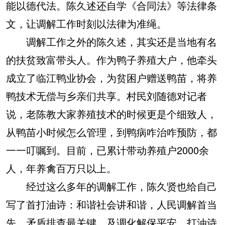
能以德代法。陈久述还自学《合同法》等法律条
文，让调解工作时刻以法律为准绳。
调解工作之外的陈久述，其实还是当地有名
的扶贫致富带头人。作为鸭子养殖大户，他牵头
成立了临江鸭业协会，为贫困户赠送鸭苗，将养
鸭技术无偿与乡亲们共享。村民刘随德对记者
说，老陈教大家养殖技术的时候更是个细致人，
从鸭苗小时候怎么管理，到鸭病咋治咋预防，都
一一叮嘱到。目前，已累计带动养殖户2000余
人，年养禽百万只以上。
经过这么多年的调解工作，陈久贤也给自己
写了首打油诗：和谐社会讲和谐，人民调解首当
先，矛盾排查最关键，及调化解保平安。打油诗