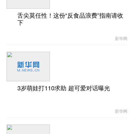
舌尖莫任性！这份“反食品浪费”指南请收
下
新华网
3岁萌娃打110求助 超可爱对话曝光
新华网