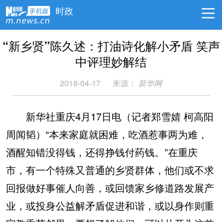
时政
“新乡贤”陈久述：打油诗化解小矛盾 笑声
中评理妙解结
2018-04-17
来源：
新华网
新华社重庆4月17日电（记者郑雪婧 柯高阳
周闻韬）“本来家庭就困难，吃酒惹事两为难，
酒醒知错没得钱，还得挣钱付药钱。”在重庆
市，有一个特殊又普通的乡贤群体，他们或不求
回报做好事催人向善，或回馈家乡修道路发展产
业，或投身公益解矛盾促进和谐，或以身作则重