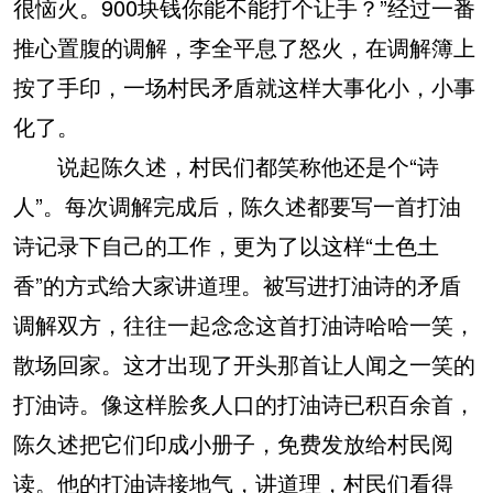
很恼火。900块钱你能不能打个让手？”经过一番
推心置腹的调解，李全平息了怒火，在调解簿上
按了手印，一场村民矛盾就这样大事化小，小事
化了。
说起陈久述，村民们都笑称他还是个“诗
人”。每次调解完成后，陈久述都要写一首打油
诗记录下自己的工作，更为了以这样“土色土
香”的方式给大家讲道理。被写进打油诗的矛盾
调解双方，往往一起念念这首打油诗哈哈一笑，
散场回家。这才出现了开头那首让人闻之一笑的
打油诗。像这样脍炙人口的打油诗已积百余首，
陈久述把它们印成小册子，免费发放给村民阅
读。他的打油诗接地气，讲道理，村民们看得