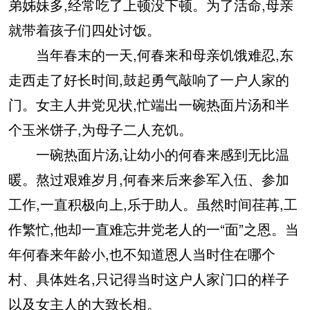
弟姊妹多,经常吃了上顿没下顿。为了活命,母亲
就带着孩子们四处讨饭。
当年春末的一天,何春来和母亲饥饿难忍,东
走西走了好长时间,鼓起勇气敲响了一户人家的
门。女主人井党见状,忙端出一碗热面片汤和半
个玉米饼子,为母子二人充饥。
一碗热面片汤,让幼小的何春来感到无比温
暖。熬过艰难岁月,何春来后来参军入伍、参加
工作,一直积极向上,乐于助人。虽然时间荏苒,工
作繁忙,他却一直难忘井党老人的一“面”之恩。当
年何春来年龄小,也不知道恩人当时住在哪个
村、具体姓名,只记得当时这户人家门口的样子
以及女主人的大致长相。