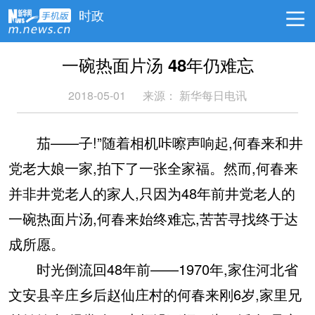
时政
一碗热面片汤 48年仍难忘
2018-05-01
来源：
新华每日电讯
茄——子!”随着相机咔嚓声响起,何春来和井
党老大娘一家,拍下了一张全家福。然而,何春来
并非井党老人的家人,只因为48年前井党老人的
一碗热面片汤,何春来始终难忘,苦苦寻找终于达
成所愿。
时光倒流回48年前——1970年,家住河北省
文安县辛庄乡后赵仙庄村的何春来刚6岁,家里兄