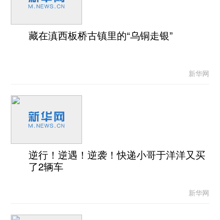
藏在滇西板桥古镇里的“乌铜走银”
新华网
逆行！逆遇！逆袭！快递小哥于洋洋又买
了2辆车
新华网