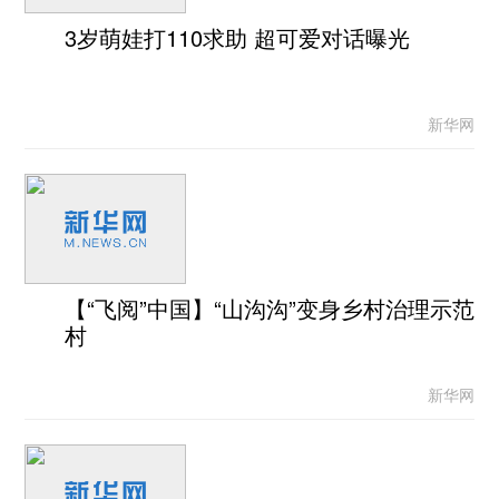
3岁萌娃打110求助 超可爱对话曝光
新华网
【“飞阅”中国】“山沟沟”变身乡村治理示范
村
新华网