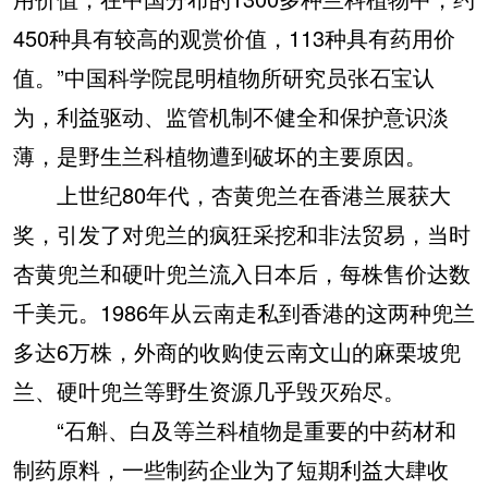
450种具有较高的观赏价值，113种具有药用价
值。”中国科学院昆明植物所研究员张石宝认
为，利益驱动、监管机制不健全和保护意识淡
薄，是野生兰科植物遭到破坏的主要原因。
上世纪80年代，杏黄兜兰在香港兰展获大
奖，引发了对兜兰的疯狂采挖和非法贸易，当时
杏黄兜兰和硬叶兜兰流入日本后，每株售价达数
千美元。1986年从云南走私到香港的这两种兜兰
多达6万株，外商的收购使云南文山的麻栗坡兜
兰、硬叶兜兰等野生资源几乎毁灭殆尽。
“石斛、白及等兰科植物是重要的中药材和
制药原料，一些制药企业为了短期利益大肆收