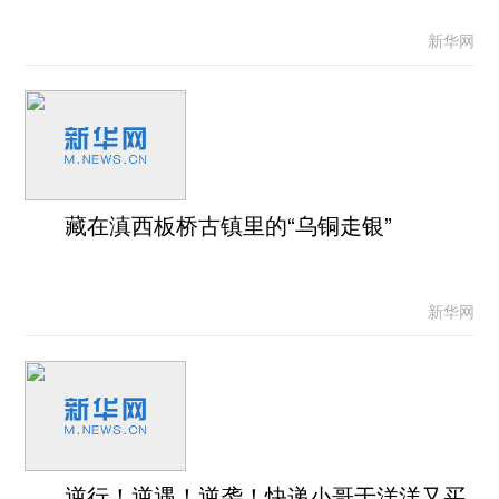
新华网
藏在滇西板桥古镇里的“乌铜走银”
新华网
逆行！逆遇！逆袭！快递小哥于洋洋又买