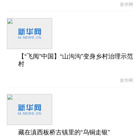
新华网
【“飞阅”中国】“山沟沟”变身乡村治理示范
村
新华网
藏在滇西板桥古镇里的“乌铜走银”