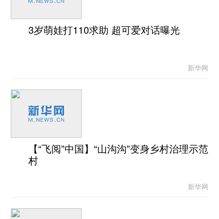
3岁萌娃打110求助 超可爱对话曝光
新华网
【“飞阅”中国】“山沟沟”变身乡村治理示范
村
新华网