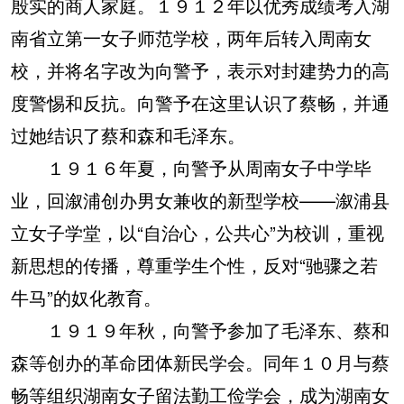
殷实的商人家庭。１９１２年以优秀成绩考入湖
南省立第一女子师范学校，两年后转入周南女
校，并将名字改为向警予，表示对封建势力的高
度警惕和反抗。向警予在这里认识了蔡畅，并通
过她结识了蔡和森和毛泽东。
１９１６年夏，向警予从周南女子中学毕
业，回溆浦创办男女兼收的新型学校——溆浦县
立女子学堂，以“自治心，公共心”为校训，重视
新思想的传播，尊重学生个性，反对“驰骤之若
牛马”的奴化教育。
１９１９年秋，向警予参加了毛泽东、蔡和
森等创办的革命团体新民学会。同年１０月与蔡
畅等组织湖南女子留法勤工俭学会，成为湖南女