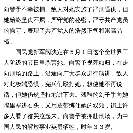
向警予不幸被捕。敌人对她实施了严刑逼供，但
她始终坚贞不屈，严守党的秘密，严守共产党员
的操守，表现了共产党人的浩然正气和崇高品
格。
国民党新军阀决定在５月１日这个全世界工
人阶级的节日里杀害她。向警予视死如归，在走
向刑场的路上，沿途向广大群众进行演讲。敌人
对此极端恐惧，宪兵们殴打她，想使她不再说
话，但她仍然坚持地讲下去。残酷的刽子手向她
嘴里塞进石头，又用皮带缚住她的双颊，街上许
多人看了都哭泣起来。向警予被押赴刑场，为中
国人民的解放事业英勇牺牲，时年３３岁。