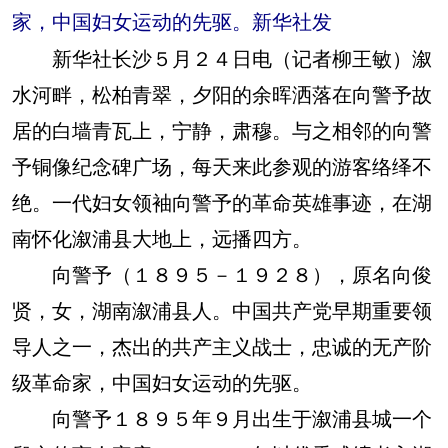
家，中国妇女运动的先驱。新华社发
新华社长沙５月２４日电（记者柳王敏）溆
水河畔，松柏青翠，夕阳的余晖洒落在向警予故
居的白墙青瓦上，宁静，肃穆。与之相邻的向警
予铜像纪念碑广场，每天来此参观的游客络绎不
绝。一代妇女领袖向警予的革命英雄事迹，在湖
南怀化溆浦县大地上，远播四方。
向警予（１８９５－１９２８），原名向俊
贤，女，湖南溆浦县人。中国共产党早期重要领
导人之一，杰出的共产主义战士，忠诚的无产阶
级革命家，中国妇女运动的先驱。
向警予１８９５年９月出生于溆浦县城一个