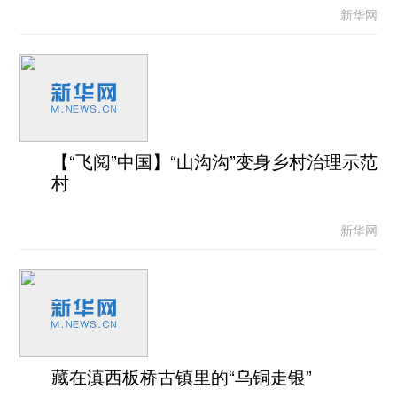
新华网
【“飞阅”中国】“山沟沟”变身乡村治理示范
村
新华网
藏在滇西板桥古镇里的“乌铜走银”