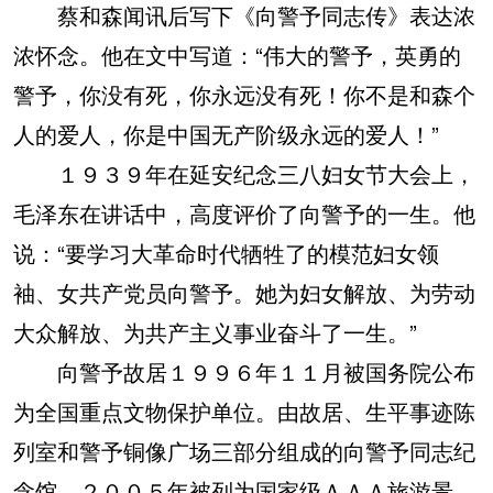
蔡和森闻讯后写下《向警予同志传》表达浓
浓怀念。他在文中写道：“伟大的警予，英勇的
警予，你没有死，你永远没有死！你不是和森个
人的爱人，你是中国无产阶级永远的爱人！”
１９３９年在延安纪念三八妇女节大会上，
毛泽东在讲话中，高度评价了向警予的一生。他
说：“要学习大革命时代牺牲了的模范妇女领
袖、女共产党员向警予。她为妇女解放、为劳动
大众解放、为共产主义事业奋斗了一生。”
向警予故居１９９６年１１月被国务院公布
为全国重点文物保护单位。由故居、生平事迹陈
列室和警予铜像广场三部分组成的向警予同志纪
念馆，２００５年被列为国家级ＡＡＡ旅游景