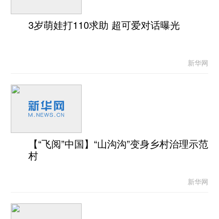
3岁萌娃打110求助 超可爱对话曝光
新华网
【“飞阅”中国】“山沟沟”变身乡村治理示范
村
新华网