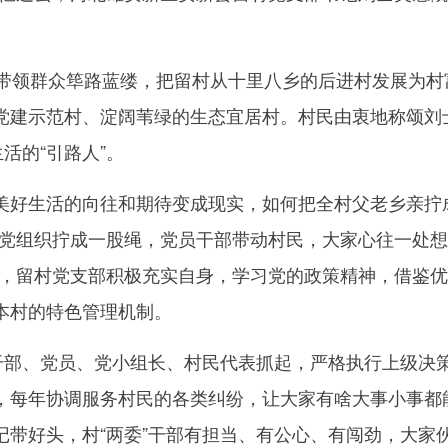
领群众筚路蓝缕，把留村从十里八乡的后进村发展为村
党建示范村、淀阔苇绿的生态宜居村。村民由衷地称颂刘
活的“引路人”。
好生活的向往和期待变成现实，如何把全村父老乡亲拧
把党组织拧成一股绳，党员干部带动村民，大家心往一处
下，留村党支部积极充实自身，学习党的政策精神，借鉴
本村的特色管理机制。
部、党员、党小组长、村民代表抓起，严格执行上级决
，每年协调服务村民的各类纠纷，让大家有啥大事小事都
记带好头，村“两委”干部有担当、有公心、有闯劲，大家