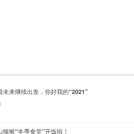
着未来继续出发，你好我的“2021”
前
山猕猴“冬季食堂”开饭啦！