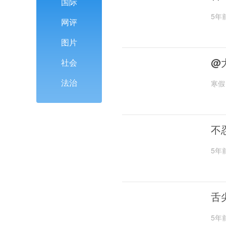
国际
5年
网评
图片
@
社会
法治
寒假
不
5年
舌
5年