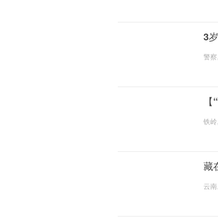
3
警察
【
铁岭
藏
云南