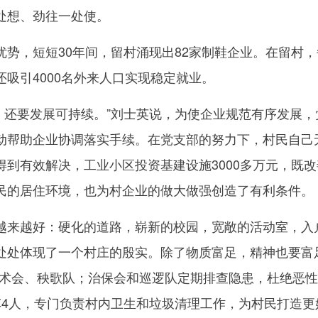
处想、劲往一处使。
，短短30年间，留村涌现出82家制鞋企业。在留村，
吸引4000名外来人口实现稳定就业。
，还要发展可持续。”刘士英说，为使企业规范有序发展，
动帮助企业协调落实手续。在党支部的努力下，村民自己
得到有效解决，工业小区投资基建设施3000多万元，既改
民的居住环境，也为村企业的做大做强创造了有利条件。
来越好：硬化的道路，崭新的校园，宽敞的活动室，入
处处体现了一个村庄的殷实。除了物质富足，精神也要富
武术会、秧歌队；治保会和巡逻队定期排查隐患，杜绝恶
车4人，专门负责村内卫生和垃圾清理工作，为村民打造更