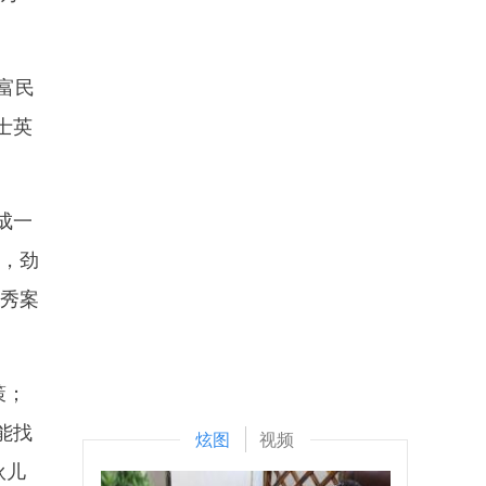
富民
士英
成一
想，劲
优秀案
策；
能找
炫图
视频
伙儿