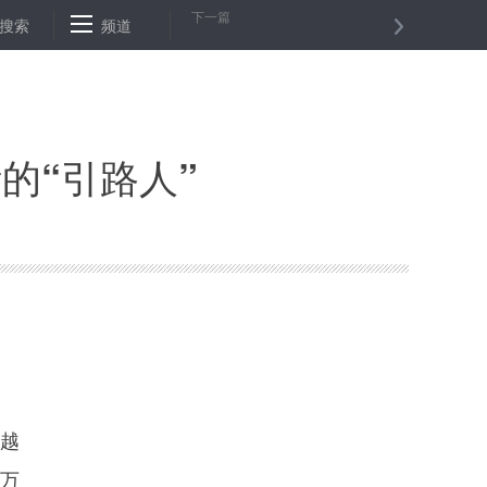
下一篇
查处６家房地产开发企业违规经营行为
搜索
频道
78岁老太被骗花116万买药 
的“引路人”
越
慨万