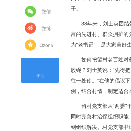
千。
微信
33年来，刘士英团结带
微博
富的先进村、群众拥护的
为“老书记”，是大家美好生
Qzone
如何把留村老百姓对美
股绳？刘士英说：“先得
评论
往一处使。”在他的倡议
例，结合村情，制定适合
留村党支部从“两委”干
同时完善村治保组织职能
到组织解决。村党支部书