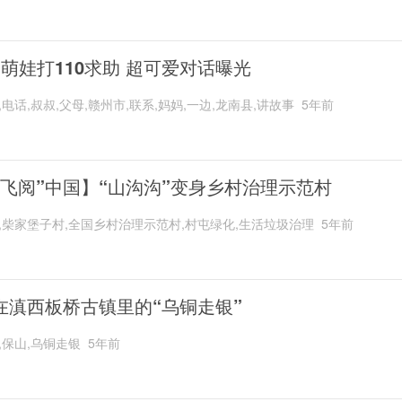
岁萌娃打110求助 超可爱对话曝光
,电话,叔叔,父母,赣州市,联系,妈妈,一边,龙南县,讲故事
5年前
“飞阅”中国】“山沟沟”变身乡村治理示范村
,柴家堡子村,全国乡村治理示范村,村屯绿化,生活垃圾治理
5年前
在滇西板桥古镇里的“乌铜走银”
,保山,乌铜走银
5年前