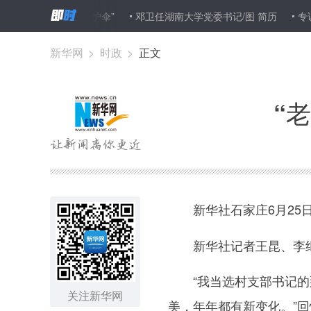
背后的“保护伞”
邓卫任湖南大学党委书记/图 简历
专访：搭建东
新华网
>
时政
>
正文
“
新华社石家庄6月25
新华社记者王昆、李
“我当选村支部书记的那
关注新华网
美，年年都有新变化。”