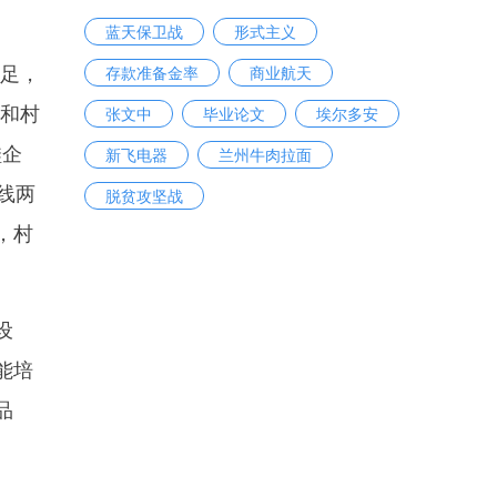
蓝天保卫战
形式主义
足，
存款准备金率
商业航天
部和村
张文中
毕业论文
埃尔多安
鞋企
新飞电器
兰州牛肉拉面
线两
脱贫攻坚战
，村
设
能培
品