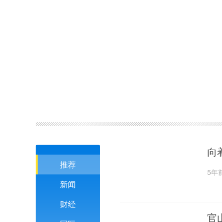
向
推荐
5年
新闻
财经
官