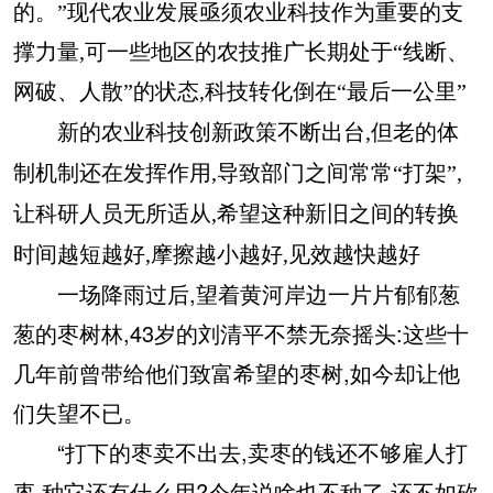
的。”现代农业发展亟须农业科技作为重要的支
撑力量,可一些地区的农技推广长期处于“线断、
网破、人散”的状态,科技转化倒在“最后一公里”
新的农业科技创新政策不断出台,但老的体
制机制还在发挥作用,导致部门之间常常“打架”,
让科研人员无所适从,希望这种新旧之间的转换
时间越短越好,摩擦越小越好,见效越快越好
一场降雨过后,望着黄河岸边一片片郁郁葱
葱的枣树林,43岁的刘清平不禁无奈摇头:这些十
几年前曾带给他们致富希望的枣树,如今却让他
们失望不已。
“打下的枣卖不出去,卖枣的钱还不够雇人打
枣,种它还有什么用?今年说啥也不种了,还不如砍