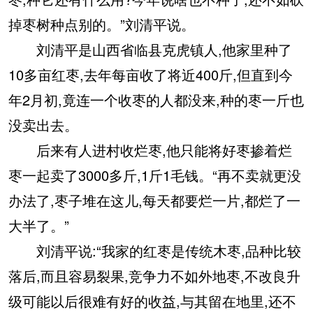
掉枣树种点别的。”刘清平说。
刘清平是山西省临县克虎镇人,他家里种了
10多亩红枣,去年每亩收了将近400斤,但直到今
年2月初,竟连一个收枣的人都没来,种的枣一斤也
没卖出去。
后来有人进村收烂枣,他只能将好枣掺着烂
枣一起卖了3000多斤,1斤1毛钱。“再不卖就更没
办法了,枣子堆在这儿,每天都要烂一片,都烂了一
大半了。”
刘清平说:“我家的红枣是传统木枣,品种比较
落后,而且容易裂果,竞争力不如外地枣,不改良升
级可能以后很难有好的收益,与其留在地里,还不