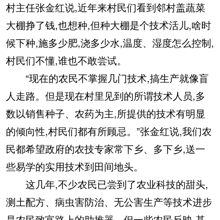
村主任张金红说,近年来村民们看到邻村盖蔬菜
大棚挣了钱,也想种,但种大棚是个技术活儿,啥时
候下种,施多少肥,浇多少水,温度、湿度怎么控制,
村民们不懂,谁也不敢尝试。
“现在的农民不掌握几门技术,搞生产就像盲
人走路。但是现在村里见到的所谓技术人员,多
数以销售种子、农药为主,所提供的技术有明显
的倾向性,村民们都有所顾忌。”张金红说,我们农
民都希望政府的农技专家常下乡、多下乡,送一
些易学的实用技术到田间地头。
这几年,不少农民已尝到了农业科技的甜头,
测土配方、病虫害防治、无公害生产等技术进步
是农民致富路上的助推器。但一些农民反映,基