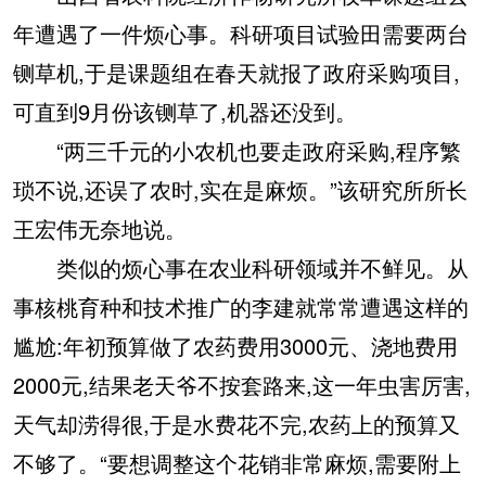
年遭遇了一件烦心事。科研项目试验田需要两台
铡草机,于是课题组在春天就报了政府采购项目,
可直到9月份该铡草了,机器还没到。
“两三千元的小农机也要走政府采购,程序繁
琐不说,还误了农时,实在是麻烦。”该研究所所长
王宏伟无奈地说。
类似的烦心事在农业科研领域并不鲜见。从
事核桃育种和技术推广的李建就常常遭遇这样的
尴尬:年初预算做了农药费用3000元、浇地费用
2000元,结果老天爷不按套路来,这一年虫害厉害,
天气却涝得很,于是水费花不完,农药上的预算又
不够了。“要想调整这个花销非常麻烦,需要附上