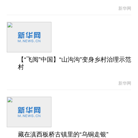
新华网
【“飞阅”中国】“山沟沟”变身乡村治理示范
村
新华网
藏在滇西板桥古镇里的“乌铜走银”