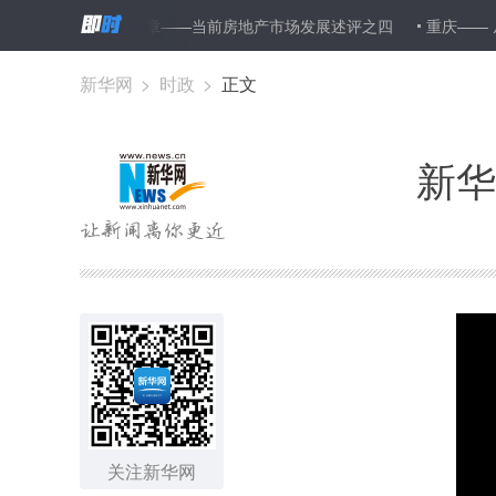
联动调控的大文章——当前房地产市场发展述评之四
重庆—— 从“蜀
新华网
>
时政
>
正文
新华
关注新华网