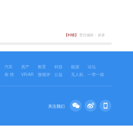
【纠错】
责任编辑： 郝多
汽车
房产
教育
科技
能源
论坛
舆 情
VR/AR
微视评
公益
无人机
一带一路
关注我们