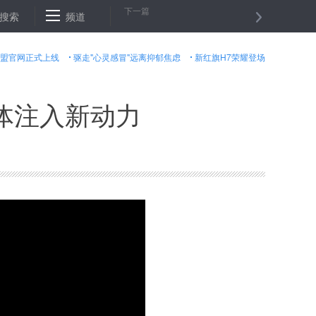
下一篇
得
搜索
消灭童星骗局重在责任追究
频道
就是要让群众监督“厉害”起来
盟官网正式上线
驱走"心灵感冒"远离抑郁焦虑
新红旗H7荣耀登场
体注入新动力