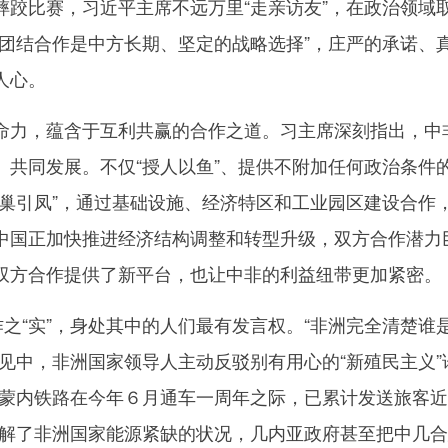
摔跤比赛，习近平主席不远万里“走亲访友”，在政治领域
家团结合作是中方长期、坚定的战略选择”，庄严的承诺、
人心。
，蕴含于互利共赢的合作之道。习主席深刻指出，中非
、共同发展。不仅“授人以鱼”、提供不附加任何政治条件的
筑巢引凤”，通过基础设施、经济特区和工业园区建设合作
中国正加快推进经济结构调整和转型升级，双方合作潜力巨
双方合作提供了新平台，也让中非的利益纽带更加紧密。
之“实”，身处其中的人们最有发言权。“非洲完全清楚谁
会见中，非洲国家领导人主动反驳别有用心的“新殖民主义”
，蒙内铁路在今年６月通车一周年之际，已累计发送旅客近
缓解了非洲国家能源紧缺的状况，几内亚政府甚至把中几