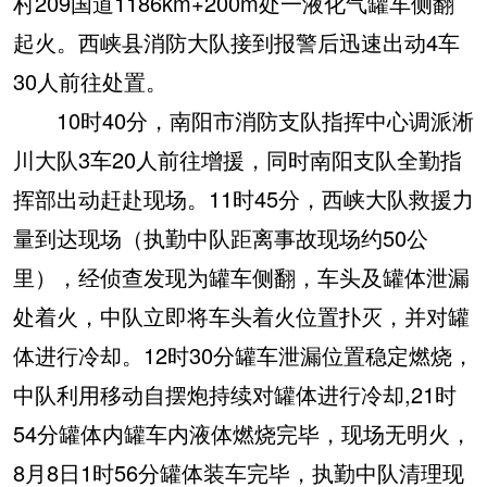
村209国道1186km+200m处一液化气罐车侧翻
起火。西峡县消防大队接到报警后迅速出动4车
30人前往处置。
10时40分，南阳市消防支队指挥中心调派淅
川大队3车20人前往增援，同时南阳支队全勤指
挥部出动赶赴现场。11时45分，西峡大队救援力
量到达现场（执勤中队距离事故现场约50公
里），经侦查发现为罐车侧翻，车头及罐体泄漏
处着火，中队立即将车头着火位置扑灭，并对罐
体进行冷却。12时30分罐车泄漏位置稳定燃烧，
中队利用移动自摆炮持续对罐体进行冷却,21时
54分罐体内罐车内液体燃烧完毕，现场无明火，
8月8日1时56分罐体装车完毕，执勤中队清理现