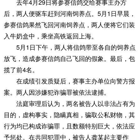
去年4月29日将参赛信鸽交给赛事主办方
后，两人便驱车赶到河南饲养点。5月1日早晨，
参赛信鸽果然飞回河南饲养点，两人便将它们装
入牛奶盒中，乘坐高铁返回上海。
5月1日下午，两人将信鸽带至各自的饲养点
放飞，造成参赛信鸽自己飞回的假象。最后，包
揽了前4名。
在成绩引发质疑后，赛事主办单位向警方报
案。两人因涉嫌犯诈骗罪被依法逮捕。
法庭审理后认为，两名被告人以非法占有为
目的，虚构事实，隐瞒真相，骗取公私财物，其
行为均已构成诈骗罪，且数额特别巨大，依法应
予惩处。在共同犯罪中，被告人龚某起主要作