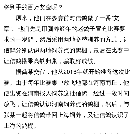
将到手的百万奖金呢？
原来，他们在参赛前对信鸽做了一番“文
章”。他们先是用驯养经年的老鸽子冒充比赛要
求的一岁鸽，然后采用两地交替驯养的方式，让
信鸽分别认识两地饲养点的鸽棚，最后在比赛中
让信鸽搭乘高铁归巢，骗取好成绩。
据龚某交代，他从2016年就开始准备这次比
赛。由于每年比赛集中放飞地都在河南商丘，他
便出资在河南找人饲养这批信鸽。经过一段时间
放飞，让信鸽认识河南饲养点的鸽棚，然后，与
张某一起将信鸽带回上海饲养，又让信鸽认识了
上海的鸽棚。