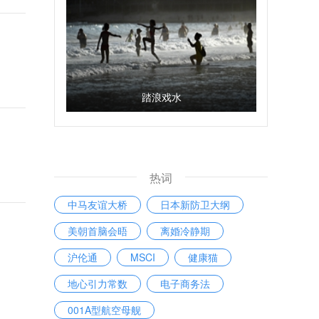
踏浪戏水
热词
中马友谊大桥
日本新防卫大纲
美朝首脑会晤
离婚冷静期
沪伦通
MSCI
健康猫
地心引力常数
电子商务法
001A型航空母舰