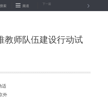
下一篇
天坛内坛完整格局将重现 8700多平方米建筑已完成腾退
搜索
频道
新闻人物：埃
推教师队伍建设行动试
动适
京外