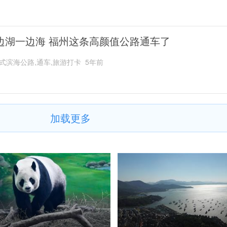
边湖一边海 福州这条高颜值公路通车了
式滨海公路,通车,旅游打卡
5年前
加载更多