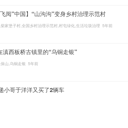
“飞阅”中国】“山沟沟”变身乡村治理示范村
,柴家堡子村,全国乡村治理示范村,村屯绿化,生活垃圾治理
5年前
在滇西板桥古镇里的“乌铜走银”
,保山,乌铜走银
5年前
递小哥于洋洋又买了2辆车