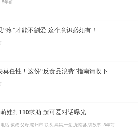
5年前
忍“疼”才能不割爱 这个意识必须有！
前
尖莫任性！这份“反食品浪费”指南请收下
前
岁萌娃打110求助 超可爱对话曝光
,电话,叔叔,父母,赣州市,联系,妈妈,一边,龙南县,讲故事
5年前