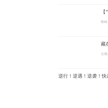
【
铁岭
藏
云南
逆行！逆遇！逆袭！快