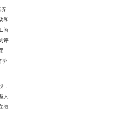
培养
动和
工智
测评
课
与学
段，
握人
立教