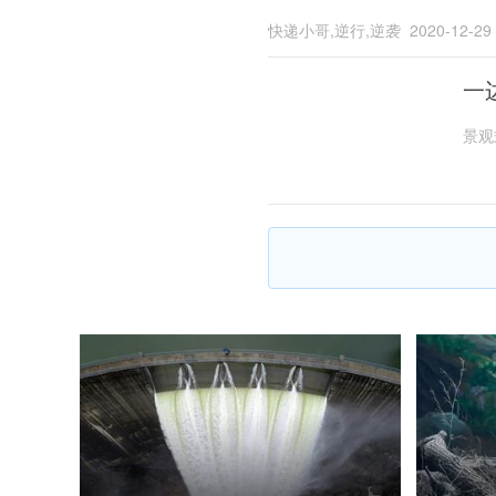
快递小哥,逆行,逆袭
2020-12-29
一
景观