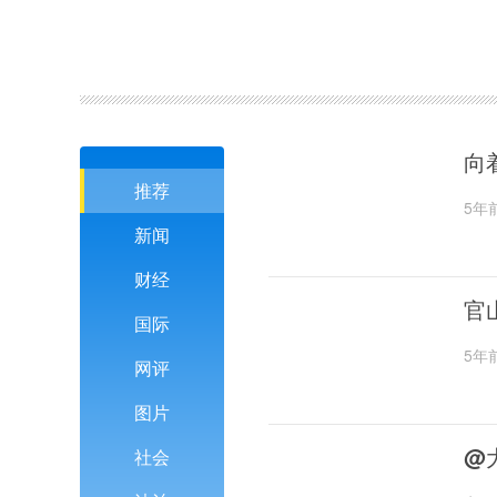
向
推荐
5年
新闻
财经
官
国际
5年
网评
图片
@
社会