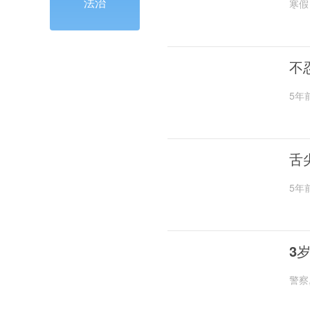
法治
寒假
不
5年
舌
5年
3
警察