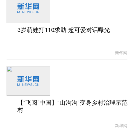
3岁萌娃打110求助 超可爱对话曝光
新华网
【“飞阅”中国】“山沟沟”变身乡村治理示范
村
新华网