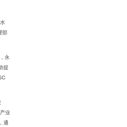
水
理部
，永
助提
SC
农
等产业
，通