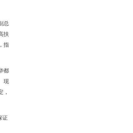
副总
高扶
，指
华都
。现
定，
保证