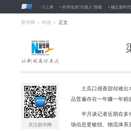
 农产品价格翻上来
向学生的“引路人”致敬
确立新时代奋斗者的
由张勇接棒这个曾五访河南的传奇商人并不是要“退休”
这些温暖行驶
新华网
>
时政
>
正文
土瓜口感香甜却难出本
品普遍存在一年赚一年赔
半月谈记者近期在多地
场信息更敏锐、物流体系
关注新华网