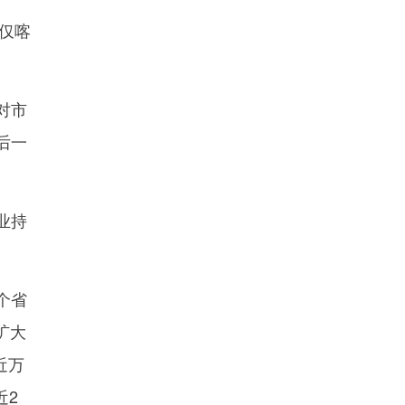
仅喀
对市
后一
业持
个省
扩大
近万
近2