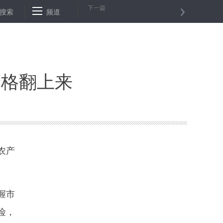
下一篇
长租公寓甲醛超标问题缘何多发？
搜索
频道
两部门：开展专项行动打击非法营
价格翻上来
农产
握市
险，