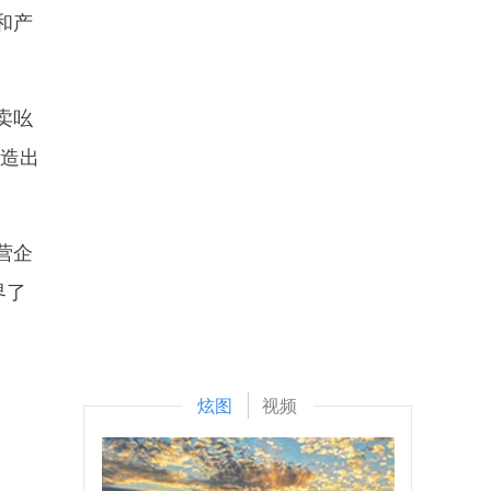
和产
。
卖吆
打造出
营企
界了
炫图
视频