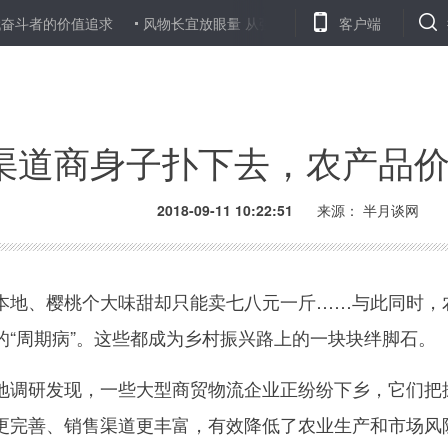
价值追求
风物长宜放眼量 从强国兴衰规律看我国面临的外部挑战
客户端
在路上
渠道商身子扑下去，农产品
2018-09-11 10:22:51
来源：
半月谈网
地、樱桃个大味甜却只能卖七八元一斤……与此同时，
的“周期病”。这些都成为乡村振兴路上的一块块绊脚石。
调研发现，一些大型商贸物流企业正纷纷下乡，它们把
更完善、销售渠道更丰富，有效降低了农业生产和市场风