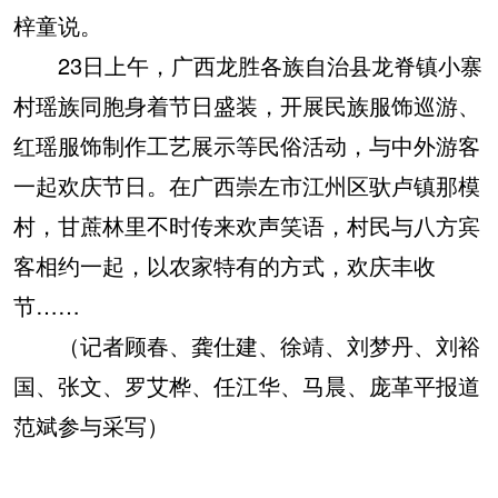
梓童说。
23日上午，广西龙胜各族自治县龙脊镇小寨
村瑶族同胞身着节日盛装，开展民族服饰巡游、
红瑶服饰制作工艺展示等民俗活动，与中外游客
一起欢庆节日。在广西崇左市江州区驮卢镇那模
村，甘蔗林里不时传来欢声笑语，村民与八方宾
客相约一起，以农家特有的方式，欢庆丰收
节……
（记者顾春、龚仕建、徐靖、刘梦丹、刘裕
国、张文、罗艾桦、任江华、马晨、庞革平报道
范斌参与采写）