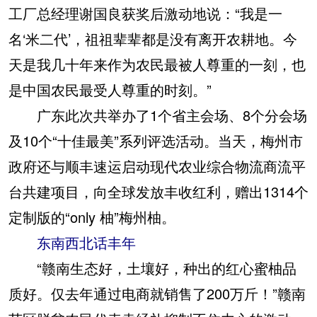
工厂总经理谢国良获奖后激动地说：“我是一
名‘米二代’，祖祖辈辈都是没有离开农耕地。今
天是我几十年来作为农民最被人尊重的一刻，也
是中国农民最受人尊重的时刻。”
广东此次共举办了1个省主会场、8个分会场
及10个“十佳最美”系列评选活动。当天，梅州市
政府还与顺丰速运启动现代农业综合物流商流平
台共建项目，向全球发放丰收红利，赠出1314个
定制版的“only 柚”梅州柚。
东南西北话丰年
“赣南生态好，土壤好，种出的红心蜜柚品
质好。仅去年通过电商就销售了200万斤！”赣南