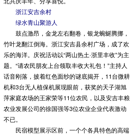
北共庆丰年、分享喜悦。
浙江安吉余村
绿水青山聚游人
鼓点激昂，金龙左右翻卷，银龙蜿蜒腾挪，
竹叶龙翻江倒海。浙江安吉县余村广场，成了欢
乐的海洋。庆祝活动以“两山热土·浙里丰收”为主
题。“请农民朋友上台领取丰收大礼包！”主持人
话音刚落，披着红色面纱的谜底揭开，11台微耕
机和3台无人植保机展现眼前，获奖的天子湖旭
萍家庭农场的王家荣等11位农民，以及安吉丰粮
农业发展公司的徐国强等3位农业企业代表激动
不已。
民宿模型展示区前，一个个各具特色的高端