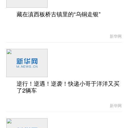
藏在滇西板桥古镇里的“乌铜走银”
新华网
逆行！逆遇！逆袭！快递小哥于洋洋又买
了2辆车
新华网