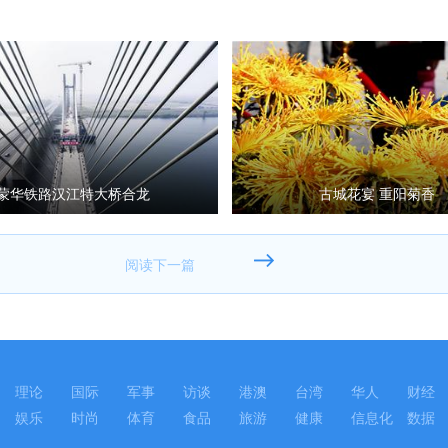
蒙华铁路汉江特大桥合龙
古城花宴 重阳菊香
理论
国际
军事
访谈
港澳
台湾
华人
财经
娱乐
时尚
体育
食品
旅游
健康
信息化
数据