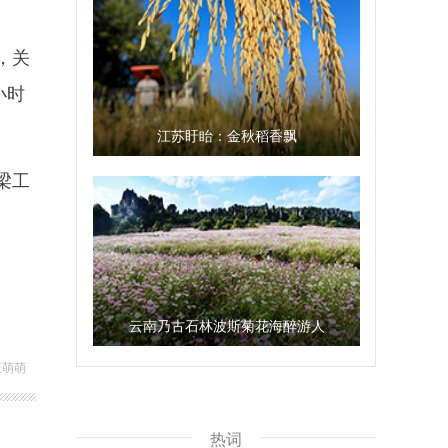
，关
小时
江苏盱眙：金秋稻香飘
梁工
云南乃古石林波斯菊花海醉游人
王萌萌
热词