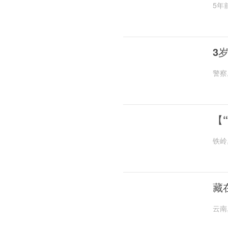
5年
3
警察
【
铁岭
藏
云南