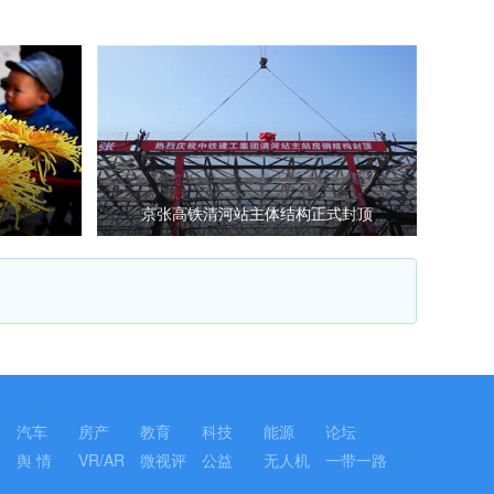
京张高铁清河站主体结构正式封顶
汽车
房产
教育
科技
能源
论坛
舆 情
VR/AR
微视评
公益
无人机
一带一路