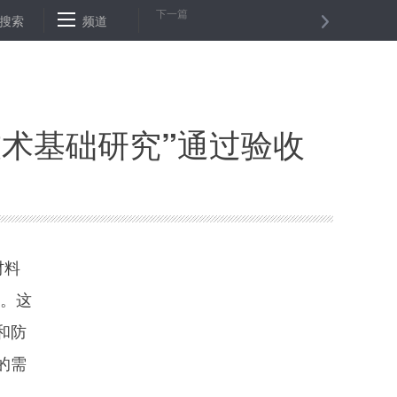
下一篇
搜索
保罗·艾伦：一位科技传奇人物的谢幕
频道
东京股市小幅回落
北海
术基础研究”通过验收
材料
开。这
和防
的需