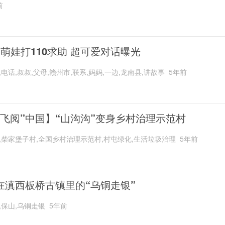
前
岁萌娃打110求助 超可爱对话曝光
,电话,叔叔,父母,赣州市,联系,妈妈,一边,龙南县,讲故事
5年前
“飞阅”中国】“山沟沟”变身乡村治理示范村
,柴家堡子村,全国乡村治理示范村,村屯绿化,生活垃圾治理
5年前
在滇西板桥古镇里的“乌铜走银”
,保山,乌铜走银
5年前