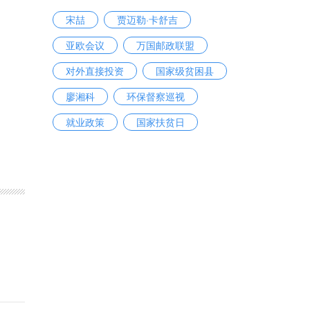
宋喆
贾迈勒·卡舒吉
亚欧会议
万国邮政联盟
对外直接投资
国家级贫困县
廖湘科
环保督察巡视
就业政策
国家扶贫日