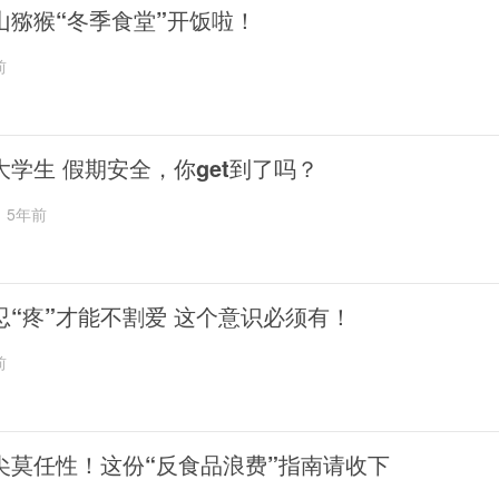
山猕猴“冬季食堂”开饭啦！
前
大学生 假期安全，你get到了吗？
5年前
忍“疼”才能不割爱 这个意识必须有！
前
尖莫任性！这份“反食品浪费”指南请收下