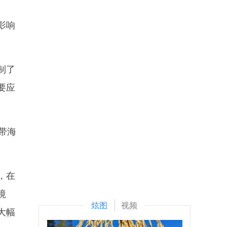
影响
制了
要应
带海
，在
境
炫图
视频
大幅