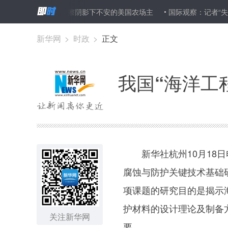
收
贸易摩擦阴影下不安的美国农场主
国际观察：记者“失踪”案
新华网
>
时政
>
正文
我国“海洋工
新华社杭州10月18日电
腐蚀与防护关键技术基础
项课题的研究目的是揭示
护材料的设计理论及制备
关注新华网
要。