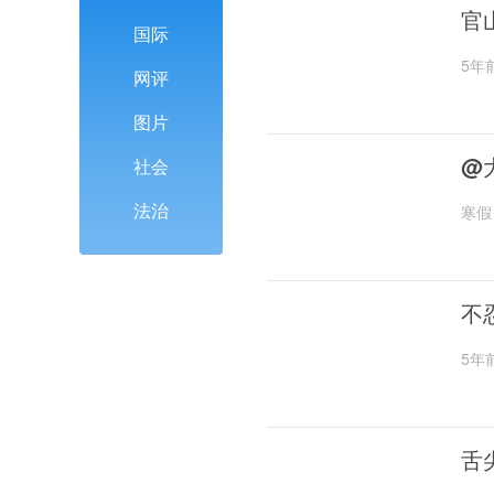
官
国际
5年
网评
图片
@
社会
法治
寒假
不
5年
舌