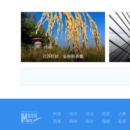
江苏盱眙：金秋稻香飘
时政
地方
法治
高层
人事
思客
网评
图片
视频
彩票