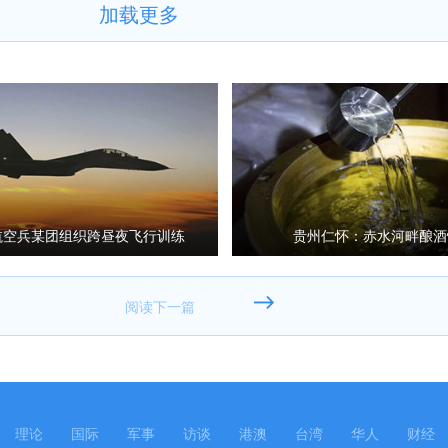
加载更多
航空兵某团组织跨昼夜飞行训练
贵州仁怀：赤水河畔酿酒
理论
国际
军事
访谈
港澳
台湾
华人
财经