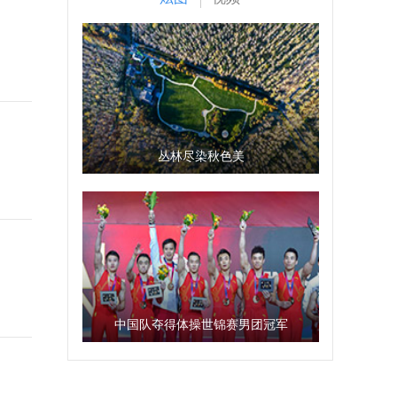
丛林尽染秋色美
中国队夺得体操世锦赛男团冠军