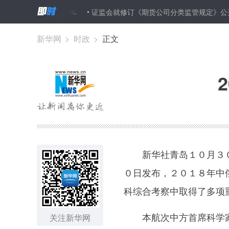
润增速均超过5%
证监会就修订《期货公司分类监管规定》公开征求
新华网
>
时政
>
正文
新华社青岛１０月３０
０日发布，２０１８年中
科综合考察中取得了多项
本航次中方首席科学家
关注新华网