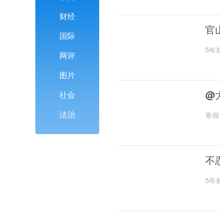
财经
官
国际
5年
网评
图片
@
社会
法治
寒假
不
5年