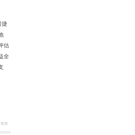
普捷
地
评估
益全
支
尹世杰