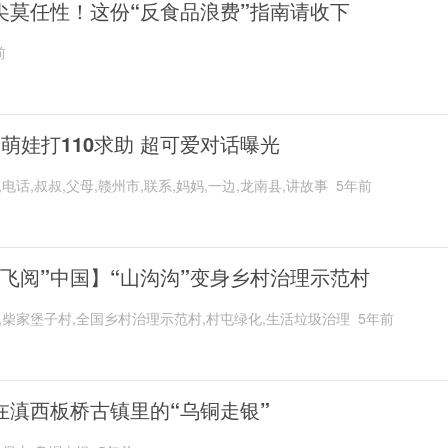
尖莫任性！这份“反食品浪费”指南请收下
前
岁萌娃打110求助 超可爱对话曝光
,电话,叔叔,父母,赣州市,联系,妈妈,一边,龙南县,讲故事
5年前
“飞阅”中国】“山沟沟”变身乡村治理示范村
,柴家堡子村,全国乡村治理示范村,村屯绿化,生活垃圾治理
5年前
在滇西板桥古镇里的“乌铜走银”