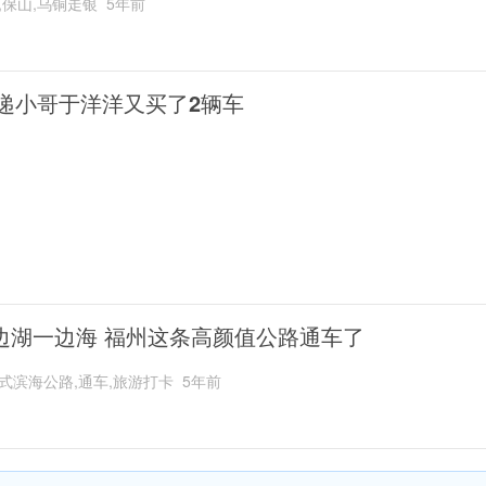
,保山,乌铜走银
5年前
递小哥于洋洋又买了2辆车
边湖一边海 福州这条高颜值公路通车了
式滨海公路,通车,旅游打卡
5年前