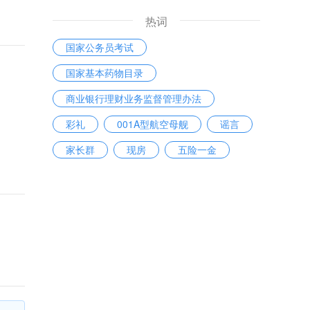
热词
国家公务员考试
国家基本药物目录
商业银行理财业务监督管理办法
彩礼
001A型航空母舰
谣言
家长群
现房
五险一金
北京地铁