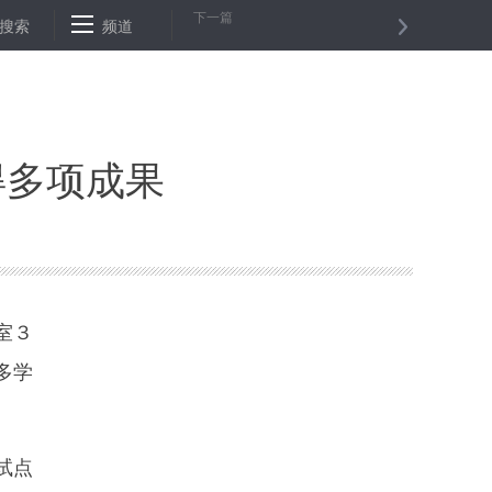
下一篇
国际货运航线
搜索
频道
福建多部门配合打掉11个走私成品油团伙
海峡两
得多项成果
室３
多学
试点