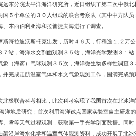
院远东分院太平洋海洋研究所，近日组织了第二次中俄北
两国５个单位的３０人组成的联合考察队（其中中方队员
海、东西伯利亚海和拉普捷夫海进行了调查。
符拉迪沃斯托克出发，历时４６天，行程逾１.２万公
３７站，海洋水文剖面观测３５站，海洋光学观测３１站
气象（海雾）气球观测３５次，海洋微生物多样性调查３
，并完成走航温室气体和水文气象观测工作，圆满完成预
极联合科考相比，此次科考实现了我国首次在北冰洋的
行海洋地质研究；首次利用海洋试点国家实验室自主研发
雾、雪等天气过程观测，获取第一手光学剖面数据。同时
陆架沿岸海水化学和温室气体观测资料，成功开展了北冰