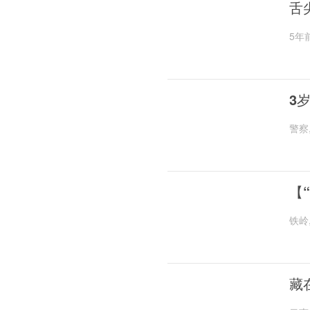
舌
5年
3
警察
【
铁岭
藏