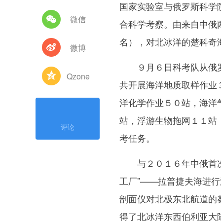
国家实验室与俄罗斯科学
微信
合科学考察。由来自中俄
名），对北冰洋的楚科奇
微博
９月６日科考队从俄罗斯
Qzone
共开展海洋地质取样作业
洋化学作业５０站，海洋
站，浮游生物拖网１１站
评论
考任务。
与２０１６年中俄首次北
工厂”——拉普捷夫海进
剖面仪对北极东北航道的
得了北冰洋东西伯利亚大