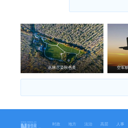
丛林尽染秋色美
空军
时政
地方
法治
高层
人事