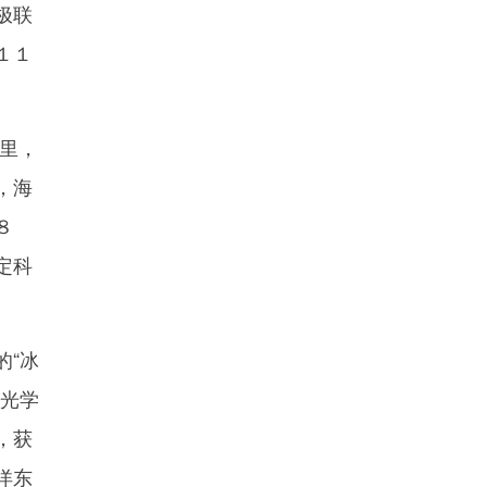
极联
１１
里，
，海
８
定科
“冰
的光学
，获
洋东