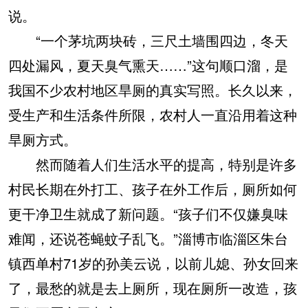
说。
“一个茅坑两块砖，三尺土墙围四边，冬天
四处漏风，夏天臭气熏天……”这句顺口溜，是
我国不少农村地区旱厕的真实写照。长久以来，
受生产和生活条件所限，农村人一直沿用着这种
旱厕方式。
然而随着人们生活水平的提高，特别是许多
村民长期在外打工、孩子在外工作后，厕所如何
更干净卫生就成了新问题。“孩子们不仅嫌臭味
难闻，还说苍蝇蚊子乱飞。”淄博市临淄区朱台
镇西单村71岁的孙美云说，以前儿媳、孙女回来
了，最愁的就是去上厕所，现在厕所一改造，孩