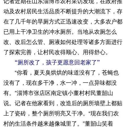
记者近期在山东淄博市农村采访发现，在政府推
动及农村居民生活品质不断提升的大潮流下，存
在了几千年的旱厕方式正迅速改变，大多农户都
已用上干净卫生的冲水厕所。当地从农厕怎么
改、改后怎么管、厕液如何处理等诸多方面进行
了探索完善，让村民改得顺心、用得舒心。
“厕所改了，孩子更愿意回老家了”
“你看，夏天臭烘烘的味道没有了，苍蝇也
没有了，现在多干净，水一冲，一点异味都没
有。”淄博市张店区南定镇小董村村民董韶山
说。记者在他家看到，改造后的厕所墙壁上都贴
上了瓷砖，整个厕所明亮又干净。“现在我们农
村的生活条件越来越像城里了。”董韶山笑着