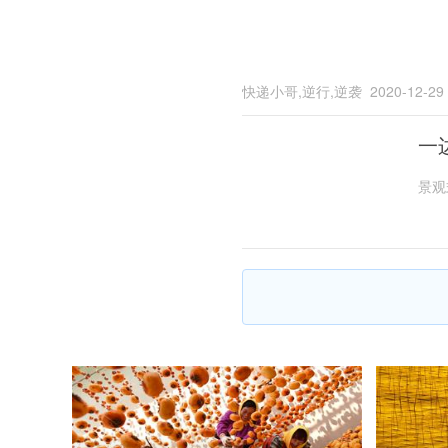
快递小哥,逆行,逆袭
2020-12-29
一
景观