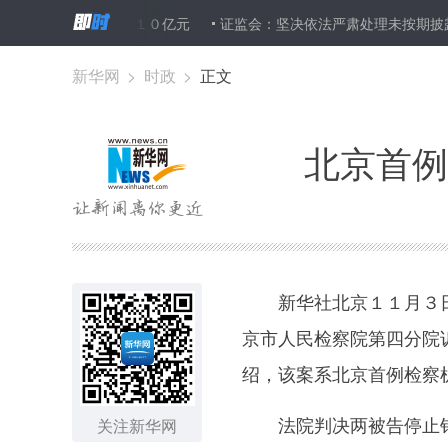
企业“减负”超１０亿元
证监会：坚决依法严肃处理未按期披露年报行
新华网
>
时政
>
正文
北京首例
新华社北京１１月３日
京市人民检察院第四分院
绍，该案系北京首例检察
法院判决两被告停止销
关注新华网