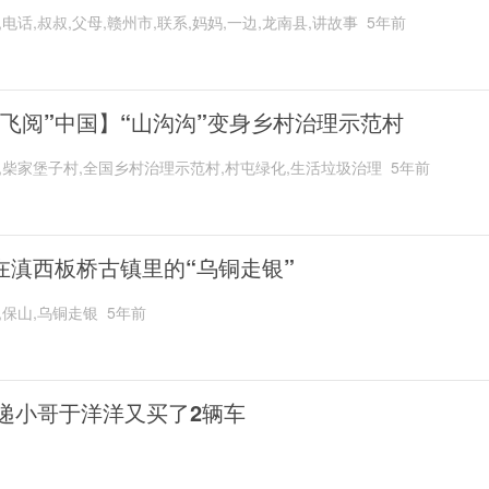
,电话,叔叔,父母,赣州市,联系,妈妈,一边,龙南县,讲故事
5年前
“飞阅”中国】“山沟沟”变身乡村治理示范村
,柴家堡子村,全国乡村治理示范村,村屯绿化,生活垃圾治理
5年前
在滇西板桥古镇里的“乌铜走银”
,保山,乌铜走银
5年前
递小哥于洋洋又买了2辆车