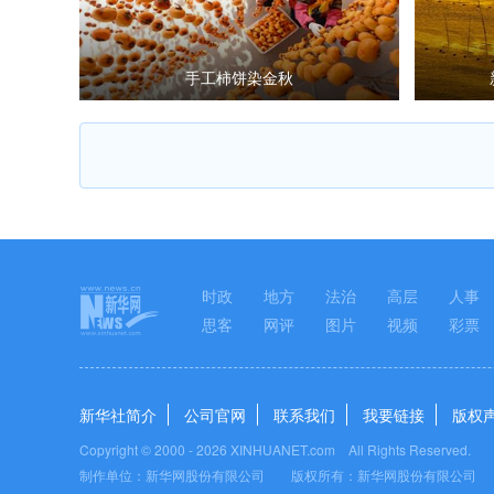
手工柿饼染金秋
时政
地方
法治
高层
人事
思客
网评
图片
视频
彩票
新华社简介
公司官网
联系我们
我要链接
版权
Copyright © 2000 -
2026 XINHUANET.com All Rights Reserved.
制作单位：新华网股份有限公司 版权所有：新华网股份有限公司