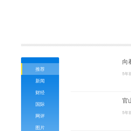
向
推荐
5年
新闻
财经
官
国际
5年
网评
图片