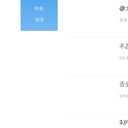
@
社会
法治
寒假
不
5年
舌
5年
3