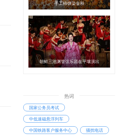
手工柿饼染金秋
朝鲜三池渊管弦乐团在平壤演出
热词
国家公务员考试
中低速磁悬浮列车
中国铁路客户服务中心
骚扰电话