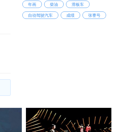
年画
柴油
滑板车
自动驾驶汽车
成绩
张謇号