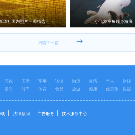
新华社国内照片一周精选
小飞象章鱼现身海底
理论
国际
军事
访谈
港澳
台湾
华人
财经
娱乐
时尚
体育
食品
旅游
健康
信息化
数据
声明
法律顾问
广告服务
技术服务中心