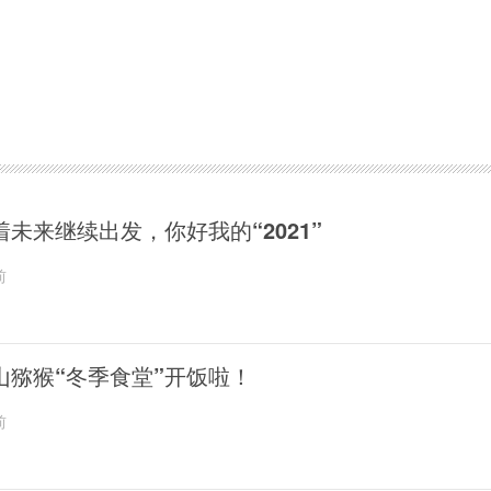
着未来继续出发，你好我的“2021”
前
山猕猴“冬季食堂”开饭啦！
前