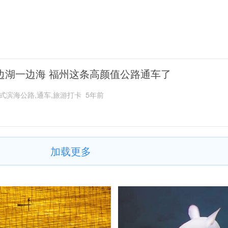
边湖一边海 福州这条高颜值公路通车了
式滨海公路,通车,旅游打卡
5年前
加载更多