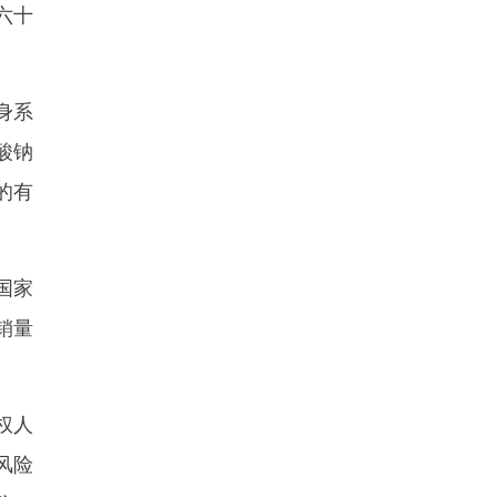
六十
身系
酸钠
的有
国家
销量
权人
风险