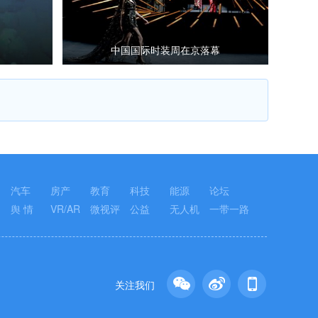
中国国际时装周在京落幕
汽车
房产
教育
科技
能源
论坛
舆 情
VR/AR
微视评
公益
无人机
一带一路
关注我们