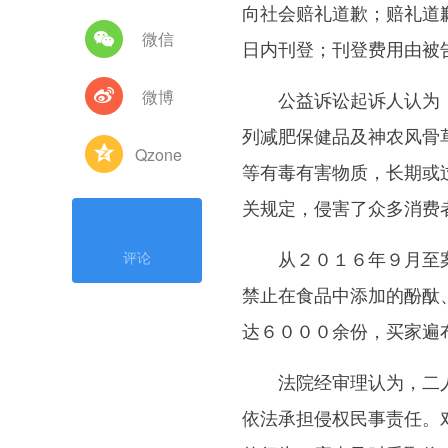
向社会赔礼道歉；赔礼道
微信
日内刊登；刊登费用由被
微博
公益诉讼起诉人认为，
列减肥保健品及神农风骨
Qzone
等有毒有害物质，长期或
关规定，侵害了众多消费
从２０１６年９月至案
评论
禁止在食品中添加的酚酞
达６０００余份，买家遍
法院经审理认为，二人
依法承担侵权民事责任。