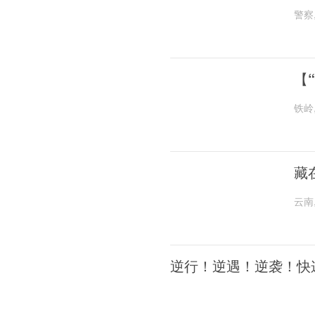
警察
【
铁岭
藏
云南
逆行！逆遇！逆袭！快