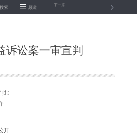
下一篇
地药材飘香助脱贫
搜索
频道
证监会对4宗案件作出行政处罚
“中西经典”音
益诉讼案一审宣判
判北
介
。
公开