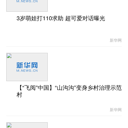
3岁萌娃打110求助 超可爱对话曝光
新华网
【“飞阅”中国】“山沟沟”变身乡村治理示范
村
新华网