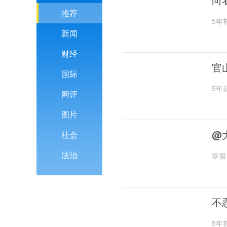
推荐
5年
新闻
财经
官
国际
5年
网评
图片
@
社会
法治
寒假
不
5年