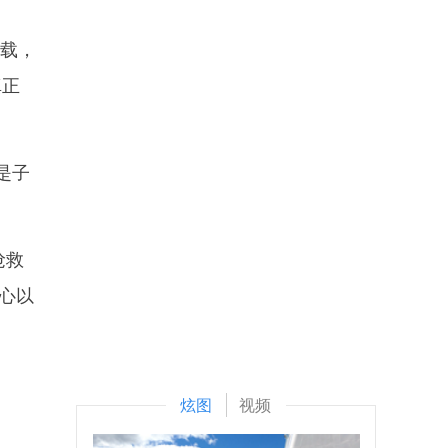
记载，
真正
是子
抢救
心以
炫图
视频