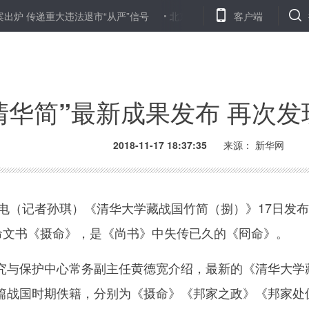
递重大违法退市“从严”信号
北京公交集团：智能辅助驾驶系统将列入
客户端
清华简”最新成果发布 再次
2018-11-17 18:37:35
来源：
新华网
电（记者孙琪）《清华大学藏战国竹简（捌）》17日发
册命文书《摄命》，是《尚书》中失传已久的《冏命》。
与保护中心常务副主任黄德宽介绍，最新的《清华大学
篇战国时期佚籍，分别为《摄命》《邦家之政》《邦家处