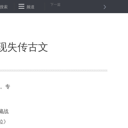
下一篇
新车标配
搜索
坚定改革信念 凝聚奋进力量——社会各界热议“将改革开放
频道
发现失传古文
布。专
藏战
位》