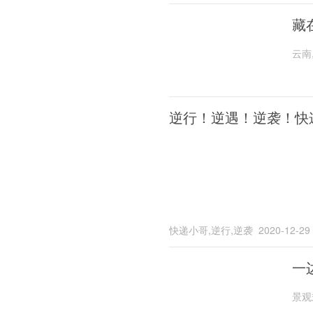
藏
云南
逆行！逆遇！逆袭！快
快递小哥,逆行,逆袭
2020-12-29
一
景观