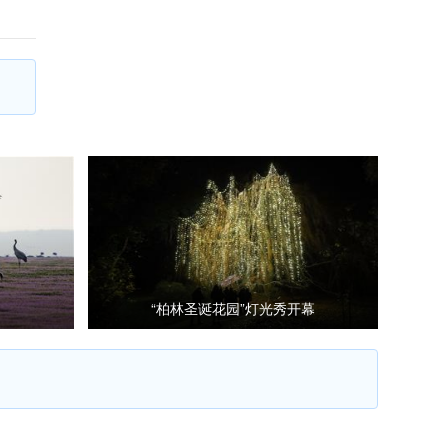
“柏林圣诞花园”灯光秀开幕