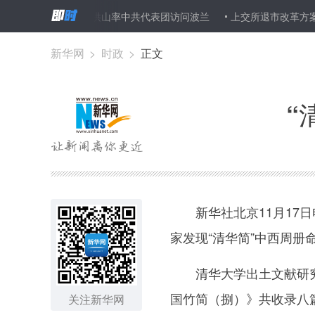
之“愁”
钱洪山率中共代表团访问波兰
上交所退市改革方案出炉 传
新华网
>
时政
>
正文
“
新华社北京11月17日
家发现“清华简”中西周
清华大学出土文献研究
国竹简（捌）》共收录八
关注新华网