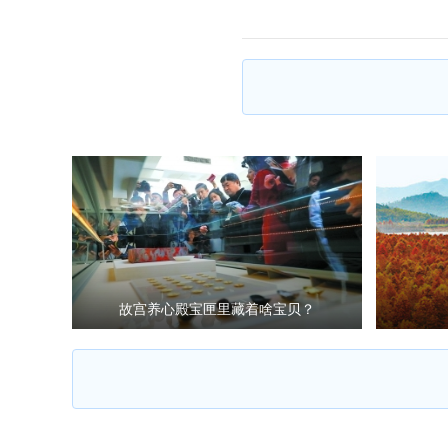
故宫养心殿宝匣里藏着啥宝贝？