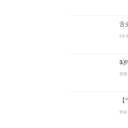
舌
5年
3
警察
【
铁岭