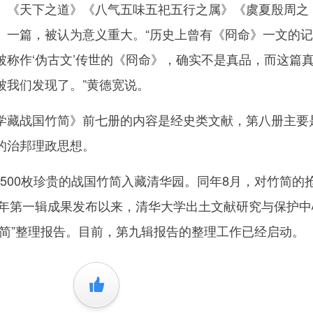
》《天下之道》《八气五味五祀五行之属》《虞夏殷周之
》一篇，被认为意义重大。“历史上曾有《冏命》一文的
被称作‘伪古文’传世的《冏命》，确实不是真品，而这篇
被我们发现了。”黄德宽说。
藏战国竹简》前七册的内容是经史类文献，第八册主要
的治邦理政思想。
2500枚珍贵的战国竹简入藏清华园。同年8月，对竹简的
11年第一辑成果发布以来，清华大学出土文献研究与保护中
华简”整理报告。目前，第九辑报告的整理工作已经启动。
+1