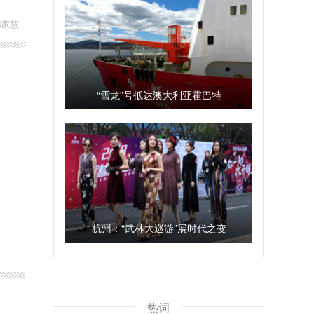
韩家慧
“雪龙”号抵达澳大利亚霍巴特
杭州：“武林大巡游”展时代之变
热词