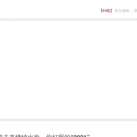
【纠错】
责任编辑： 
着未来继续出发，你好我的“2021”