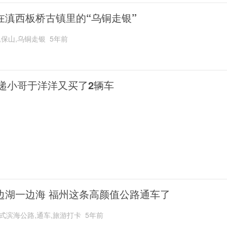
在滇西板桥古镇里的“乌铜走银”
,保山,乌铜走银
5年前
递小哥于洋洋又买了2辆车
边湖一边海 福州这条高颜值公路通车了
式滨海公路,通车,旅游打卡
5年前