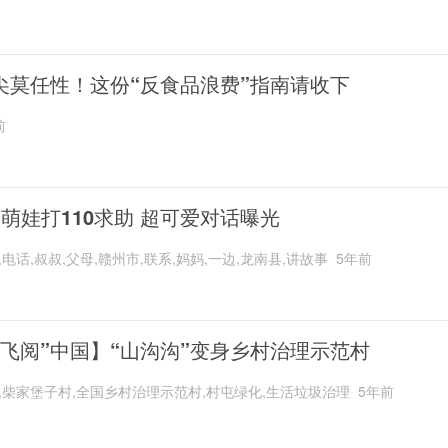
尖莫任性！这份“反食品浪费”指南请收下
前
岁萌娃打110求助 超可爱对话曝光
,电话,叔叔,父母,赣州市,联系,妈妈,一边,龙南县,讲故事
5年前
“飞阅”中国】“山沟沟”变身乡村治理示范村
,柴家堡子村,全国乡村治理示范村,村屯绿化,生活垃圾治理
5年前