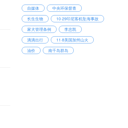
自媒体
中央环保督查
长生生物
10·29印尼客机坠海事故
家犬管理条例
李忠凯
滴滴出行
11·8美国加州山火
油价
南千岛群岛