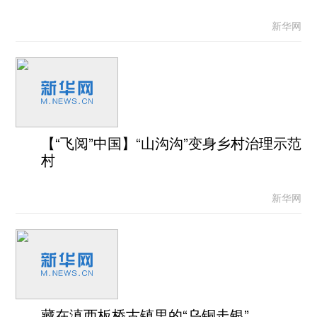
新华网
【“飞阅”中国】“山沟沟”变身乡村治理示范
村
新华网
藏在滇西板桥古镇里的“乌铜走银”