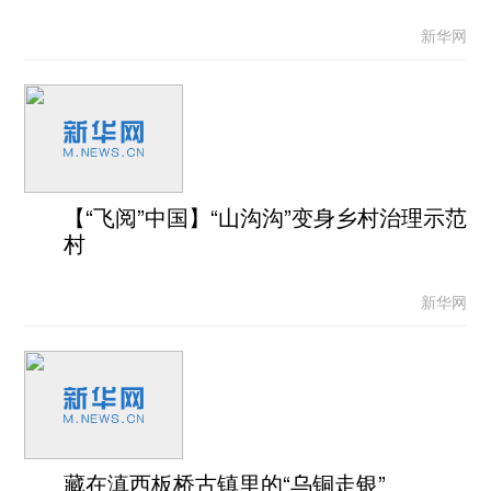
新华网
【“飞阅”中国】“山沟沟”变身乡村治理示范
村
新华网
藏在滇西板桥古镇里的“乌铜走银”