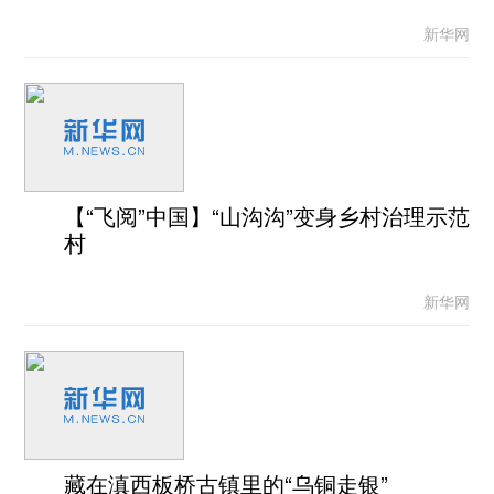
新华网
【“飞阅”中国】“山沟沟”变身乡村治理示范
村
新华网
藏在滇西板桥古镇里的“乌铜走银”