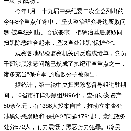
一块“新战场”。
今年1月，十九届中央纪委二次全会列出的
今年8个重点任务中，“坚决整治群众身边腐败问
题”被单独列出。会议要求，把惩治基层腐败同
扫黑除恶结合起来，坚决查处涉黑“保护伞”。
观察各地纪检监察机关的反腐成绩单，党员
干部涉黑涉恶问题已然成了执纪审查重点之一，
诸多充当“保护伞”的腐败分子被揪出。
据统计，第一轮中央扫黑除恶督导组进驻期
间，10省市打掉涉黑组织96个，查扣涉案资产
50余亿元，有1386人投案自首，推动立案查处
涉黑涉恶腐败和“保护伞”问题1791起，党纪政务
处分572人，有力震慑了黑恶势力犯罪。(冷昊