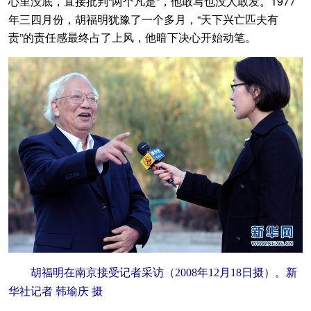
心里没底，直接批判“两个凡是”，他敢写也没人敢发。1977
年三四月份，胡福明犹豫了一个多月，“天下兴亡匹夫有
责”的责任感最终占了上风，他暗下决心开始动笔。
胡福明在南京接受记者采访（2008年12月18日摄）。新
华社记者 韩瑜庆 摄