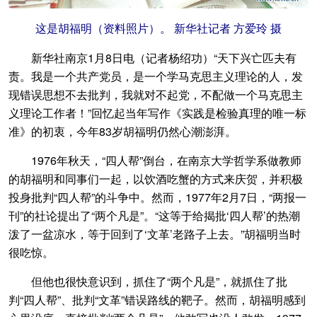
这是胡福明（资料照片）。 新华社记者 方爱玲 摄
新华社南京1月8日电（记者杨绍功）“天下兴亡匹夫有
责。我是一个共产党员，是一个学马克思主义理论的人，发
现错误思想不去批判，我就对不起党，不配做一个马克思主
义理论工作者！”回忆起当年写作《实践是检验真理的唯一标
准》的初衷，今年83岁胡福明仍然心潮澎湃。
1976年秋天，“四人帮”倒台，在南京大学哲学系做教师
的胡福明和同事们一起，以饮酒吃蟹的方式来庆贺，并积极
投身批判“四人帮”的斗争中。然而，1977年2月7日，“两报一
刊”的社论提出了“两个凡是”。“这等于给揭批‘四人帮’的热潮
泼了一盆凉水，等于回到了‘文革’老路子上去。”胡福明当时
很吃惊。
但他也很快意识到，抓住了“两个凡是”，就抓住了批
判“四人帮”、批判“文革”错误路线的靶子。然而，胡福明感到