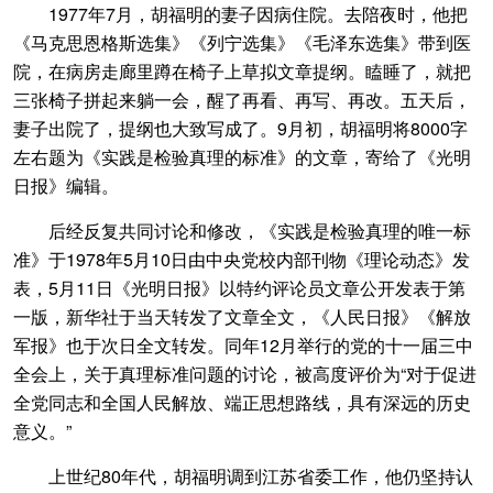
1977年7月，胡福明的妻子因病住院。去陪夜时，他把
《马克思恩格斯选集》《列宁选集》《毛泽东选集》带到医
院，在病房走廊里蹲在椅子上草拟文章提纲。瞌睡了，就把
三张椅子拼起来躺一会，醒了再看、再写、再改。五天后，
妻子出院了，提纲也大致写成了。9月初，胡福明将8000字
左右题为《实践是检验真理的标准》的文章，寄给了《光明
日报》编辑。
后经反复共同讨论和修改，《实践是检验真理的唯一标
准》于1978年5月10日由中央党校内部刊物《理论动态》发
表，5月11日《光明日报》以特约评论员文章公开发表于第
一版，新华社于当天转发了文章全文，《人民日报》《解放
军报》也于次日全文转发。同年12月举行的党的十一届三中
全会上，关于真理标准问题的讨论，被高度评价为“对于促进
全党同志和全国人民解放、端正思想路线，具有深远的历史
意义。”
上世纪80年代，胡福明调到江苏省委工作，他仍坚持认