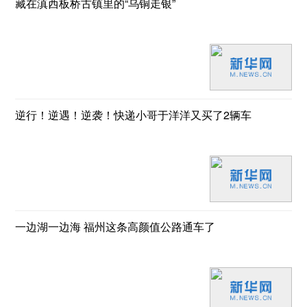
藏在滇西板桥古镇里的“乌铜走银”
逆行！逆遇！逆袭！快递小哥于洋洋又买了2辆车
一边湖一边海 福州这条高颜值公路通车了