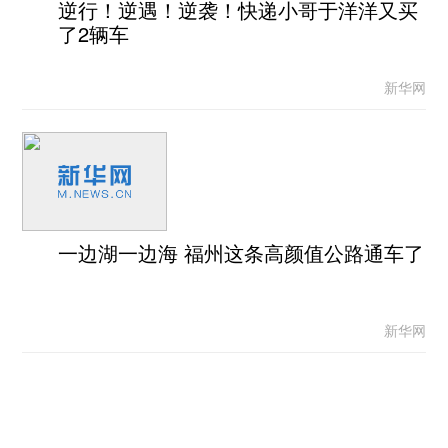
逆行！逆遇！逆袭！快递小哥于洋洋又买
了2辆车
新华网
一边湖一边海 福州这条高颜值公路通车了
新华网