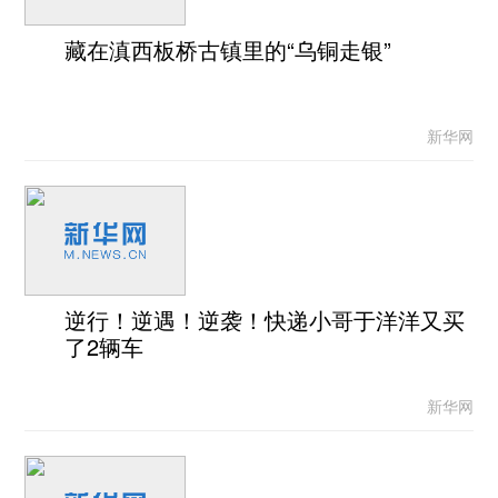
藏在滇西板桥古镇里的“乌铜走银”
新华网
逆行！逆遇！逆袭！快递小哥于洋洋又买
了2辆车
新华网