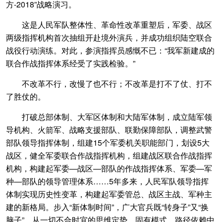
方-2018”战略演习。
这是人民军队整体性、革命性改革重塑后，军委、战区
两级指挥机构首次抽组开赴境外演兵，并成功组织陆空联合
战役行动演练。对此，参演指挥员感慨不已：“我军新建成的
联合作战指挥体系经受了实践检验。”
不改革不行，改慢了也不行；不改革是打不了仗、打不
了胜仗的。
打破总部体制、大军区体制和大陆军体制，成立陆军领
导机构、火箭军、战略支援部队、联勤保障部队，调整武警
部队领导指挥体制，组建15个军委机关职能部门，划设5大
战区，健全军委联合作战指挥机构，组建战区联合作战指挥
机构，构建起军委—战区—部队的作战指挥体系、军委—军
种—部队的领导管理体系……5年多来，人民军队领导指挥
体制实现历史性变革，构建起军委管总、战区主战、军种主
建的新格局。步入“新体制时间”，广大官兵既“转身子”又“换
脑子”，从一切不合时宜的思维定势、固有模式、路径依赖中