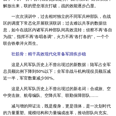
解放出来，联的壁垒渐次打破，战的效能逐步凸显。
一次次演训中，过去相对独立的不同军兵种部队，在战
区的调度下常态化开展联演联训；过去难以共享的数据信
息，如今在战区内诸军兵种部队间高效流转；侦察不再“各自
为战”，指挥不再“各唱各调”，火力不再“各打各的”，一个个
联合铁拳淬火而生。
壮筋骨：精干高效现代化常备军蹄疾步稳
这是人民军队历史上不曾出现过的新数据：陆军占全军
总员额比例下降到50%以下；全军非战斗机构现役员额压减
近一半，军官数量减少30%。
这是人民军队历史上不曾出现过的新名词：合成旅、空
中突击旅、航母编队、空降兵军、联勤保障部队……
减与增的辩证法，既是瘦身，更是强体，是一次划时代
的力量重塑。规模结构和力量编成改革，推动部队向充实、